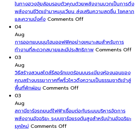
โดย
โอกาส
สะอาด
น้อย
ก่อสร้าง
ในทางฮวงจุ้ยล้อมรอบตัวคุณด้วยพลังงานบวกเป็นการดึง
ไม่
ดีๆ
กระจก
ให้
อาคาร
พลังงานชีวิตเข้ามาหมุนเวียน ส่งเสริมความสดชื่น โชคลาภ
ต้อง
เข้า
รอบ
on
ดู
ที่
และความมั่งคั่ง
Comments Off
ลงทุน
บ้าน
บ้าน
ใน
มี
เน้น
04
สูง
ได้
ให้
ทาง
มิติ
การ
Aug
ง่าย
เงา
ฮ
และ
ใช้
การออกแบบมุมโฮมออฟฟิศอย่างเหมาะสมสำหรับการ
งาม
วง
ความ
พลังงา
o
ทำงานที่สะดวกสบายและมีประสิทธิภาพ
Comments Off
ลบ
จุ้ย
โดด
ต่ำ
กา
03
รูป
ล้อม
เด่น
เป็น
อ
Aug
รอย
รอบ
มาก
พิเศษ
มุ
วิธีสร้างสวนสไตล์รีสอร์ทเขตร้อนบนระเบียงห้องนอนของ
คราบ
ตัว
ขึ้น
โฮ
คุณสร้างบรรยากาศที่พริ้วไหวดึงความเป็นธรรมชาติเข้าสู่
น้ำ
on
คุณ
ออ
พื้นที่พักผ่อน
Comments Off
และ
วิธี
ด้วย
อย
03
ฝุ่น
สร้าง
พลังงาน
เห
Aug
ให้
สวน
บวก
ส
สถานีชาร์จรถยนต์ไฟฟ้าเชื่อมต่อกับระบบบริหารจัดการ
หน้าต่าง
สไตล์
เป็นการ
สำ
พลังงานอัจฉริยะ ระบบชาร์จแรงดันสูงสำหรับบ้านอัจฉริยะ
ของ
on
รีสอร์ท
ดึง
กา
ยุคใหม่
Comments Off
คุณ
สถานี
เขต
พลังงาน
ทำ