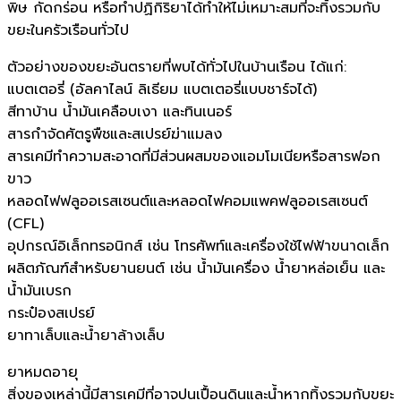
พิษ กัดกร่อน หรือทำปฏิกิริยาได้ทำให้ไม่เหมาะสมที่จะทิ้งรวมกับ
ขยะในครัวเรือนทั่วไป
ตัวอย่างของขยะอันตรายที่พบได้ทั่วไปในบ้านเรือน ได้แก่:
แบตเตอรี่ (อัลคาไลน์ ลิเธียม แบตเตอรี่แบบชาร์จได้)
สีทาบ้าน น้ำมันเคลือบเงา และทินเนอร์
สารกำจัดศัตรูพืชและสเปรย์ฆ่าแมลง
สารเคมีทำความสะอาดที่มีส่วนผสมของแอมโมเนียหรือสารฟอก
ขาว
หลอดไฟฟลูออเรสเซนต์และหลอดไฟคอมแพคฟลูออเรสเซนต์
(CFL)
อุปกรณ์อิเล็กทรอนิกส์ เช่น โทรศัพท์และเครื่องใช้ไฟฟ้าขนาดเล็ก
ผลิตภัณฑ์สำหรับยานยนต์ เช่น น้ำมันเครื่อง น้ำยาหล่อเย็น และ
น้ำมันเบรก
กระป๋องสเปรย์
ยาทาเล็บและน้ำยาล้างเล็บ
ยาหมดอายุ
สิ่งของเหล่านี้มีสารเคมีที่อาจปนเปื้อนดินและน้ำหากทิ้งรวมกับขยะ