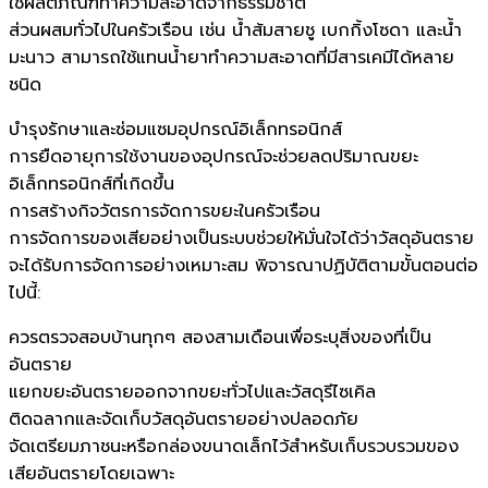
ใช้ผลิตภัณฑ์ทำความสะอาดจากธรรมชาติ
ส่วนผสมทั่วไปในครัวเรือน เช่น น้ำส้มสายชู เบกกิ้งโซดา และน้ำ
มะนาว สามารถใช้แทนน้ำยาทำความสะอาดที่มีสารเคมีได้หลาย
ชนิด
บำรุงรักษาและซ่อมแซมอุปกรณ์อิเล็กทรอนิกส์
การยืดอายุการใช้งานของอุปกรณ์จะช่วยลดปริมาณขยะ
อิเล็กทรอนิกส์ที่เกิดขึ้น
การสร้างกิจวัตรการจัดการขยะในครัวเรือน
การจัดการของเสียอย่างเป็นระบบช่วยให้มั่นใจได้ว่าวัสดุอันตราย
จะได้รับการจัดการอย่างเหมาะสม พิจารณาปฏิบัติตามขั้นตอนต่อ
ไปนี้:
ควรตรวจสอบบ้านทุกๆ สองสามเดือนเพื่อระบุสิ่งของที่เป็น
อันตราย
แยกขยะอันตรายออกจากขยะทั่วไปและวัสดุรีไซเคิล
ติดฉลากและจัดเก็บวัสดุอันตรายอย่างปลอดภัย
จัดเตรียมภาชนะหรือกล่องขนาดเล็กไว้สำหรับเก็บรวบรวมของ
เสียอันตรายโดยเฉพาะ