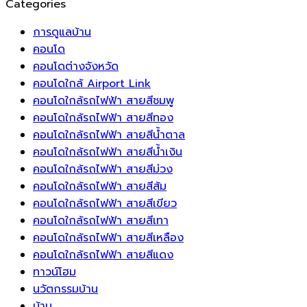
Categories
สะอาด
ชาร์จ
ร้อน
ชีวิต
ที่
ใส
รถยนต์
บน
เข้า
สะ
การดูแลบ้าน
ตลอด
ไฟฟ้า
ระเบียง
มา
ส
คอนโด
ทั้ง
เชื่อม
ห้อง
หมุนเวียน
แล
คอนโดต่างจังหวัด
ปี
ต่อ
นอน
ส่ง
มี
คอนโดใกล้ Airport Link
กับ
ของ
เสริม
ปร
คอนโดใกล้รถไฟฟ้า สายสีชมพู
ระบบ
คุณ
ความ
คอนโดใกล้รถไฟฟ้า สายสีทอง
บริหาร
สร้าง
สดชื่น
คอนโดใกล้รถไฟฟ้า สายสีน้ำตาล
จัดการ
บรรยากาศ
โชค
คอนโดใกล้รถไฟฟ้า สายสีน้ำเงิน
พลังงาน
ที่
ลาภ
คอนโดใกล้รถไฟฟ้า สายสีม่วง
อัจฉริยะ
พริ้ว
และ
คอนโดใกล้รถไฟฟ้า สายสีส้ม
ระบบ
ไหว
ความ
คอนโดใกล้รถไฟฟ้า สายสีเขียว
ชาร์จ
ดึง
มั่งคั่ง
คอนโดใกล้รถไฟฟ้า สายสีเทา
แรง
ความ
คอนโดใกล้รถไฟฟ้า สายสีเหลือง
ดัน
เป็น
คอนโดใกล้รถไฟฟ้า สายสีแดง
สูง
ธรรมชาติ
ทาวน์โฮม
สำหรับ
เข้า
นวัตกรรมบ้าน
บ้าน
สู่
บ้าน