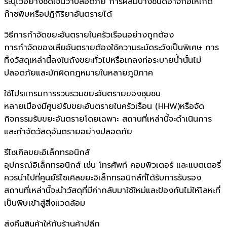
ระบุไว้อย่างชัดเจนว่าปลอดภัย การผสมบางชนิดอาจก่อให้เกิด
ก๊าซพิษหรือปฏิกิริยาอันตรายได้
วิธีการกำจัดขยะอันตรายในครัวเรือนอย่างถูกต้อง
การกำจัดของเสียอันตรายต้องใช้ความระมัดระวังเป็นพิเศษ การ
ทิ้งวัสดุเหล่านี้ลงในถังขยะทั่วไปหรือเทลงท่อระบายน้ำนั้นไม่
ปลอดภัยและมักผิดกฎหมายในหลายภูมิภาค
ใช้โปรแกรมการรวบรวมขยะอันตรายของชุมชน
หลายเมืองมีศูนย์รับขยะอันตรายในครัวเรือน (HHW)หรือจัด
กิจกรรมรับขยะอันตรายโดยเฉพาะ สถานที่เหล่านี้จะดำเนินการ
และกำจัดวัสดุอันตรายอย่างปลอดภัย
รีไซเคิลขยะอิเล็กทรอนิกส์
อุปกรณ์อิเล็กทรอนิกส์ เช่น โทรศัพท์ คอมพิวเตอร์ และแบตเตอรี่
ควรนำไปที่ศูนย์รีไซเคิลขยะอิเล็กทรอนิกส์ที่ได้รับการรับรอง
สถานที่เหล่านี้จะนำวัสดุที่มีค่ากลับมาใช้ใหม่และป้องกันไม่ให้โลหะที่
เป็นพิษเข้าสู่สิ่งแวดล้อม
ส่งคืนสินค้าให้กับร้านค้าปลีก