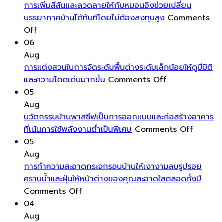
ครัว
และ
การเพิ่มสีสันและลวดลายให้กับหมอนอิงช่วยเปลี่ยน
จึง
ไม่
บรรยากาศบ้านได้ทันทีโดยไม่ต้องลงทุนสูง
Comments
on
ควร
ทิ้ง
Off
การ
สว่าง?
คราบ
06
เพิ่ม
มุม
เหนียว
Aug
สีสัน
มอง
และ
การแต่งสวนในการจัดระดับพื้นต่างระดับเล็กน้อยให้ดูมีมิติ
และ
ฮ
on
ไม่
และความโดดเด่นมากขึ้น
Comments Off
ลวดลาย
วง
การ
เกิด
05
ให้
จุ้ย
แต่ง
รอย
Aug
กับ
บ้าน
สวน
เหนอะ
นวัตกรรมบ้านพาสซีฟเป็นการออกแบบและก่อสร้างอาคาร
หมอน
ส่ง
ใน
เท้า
on
ที่เน้นการใช้พลังงานต่ำเป็นพิเศษ
Comments Off
อิง
ผล
การ
หลัง
นวัตกรร
05
ช่วย
ให้
จัด
แห้ง
บ้าน
Aug
เปลี่ยน
โชค
ระดับ
พาส
การทำความสะอาดกระจกรอบบ้านให้เงางามลบรูปรอย
บรรยากาศ
ลาภ
พื้น
ซีฟ
คราบน้ำและฝุ่นให้หน้าต่างของคุณสะอาดใสตลอดทั้งปี
บ้าน
เงิน
on
ต่าง
เป็นการ
Comments Off
ได้
ทอง
การ
ระดับ
ออกแบ
04
ทันที
และ
ทำความ
เล็ก
และ
Aug