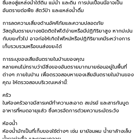
ซึมลงสู่แหล่งน้ำใต้ดิน แม่น้ำ และดิน การปนเปื้อนนี้อาจเป็น
อันตรายต่อพืช สัตว์ป่า และแหล่งน้ำดื่ม
การลดความเสี่ยงด้านอัคคีภัยและความปลอดภัย
วัสดุอันตรายบางชนิดติดไฟได้ง่ายหรือมีปฏิกิริยาสูง หากปะปน
กับขยะทั่วไป อาจก่อให้เกิดไฟไหม้หรือปฏิกิริยาเคมีระหว่างการ
เก็บรวบรวมหรือขนส่งขยะได้
การระบุของเสียอันตรายในบ้านของคุณ
หลายคนไม่ทราบว่ามีสิ่งของอันตรายมากมายซ่อนอยู่ในพื้นที่
ต่างๆ ภายในบ้าน เพื่อตรวจสอบหาของเสียอันตรายในบ้านของ
คุณ ให้ตรวจสอบบริเวณเหล่านี้:
ครัว
ในห้องครัวอาจมีสารเคมีทำความสะอาด สเปรย์ และสารกันบูด
อาหารที่หมดอายุแล้ว ซึ่งควรจัดการด้วยความระมัดระวัง
ห้องน้ำ
ห้องน้ำมักเป็นที่เก็บของใช้ต่างๆ เช่น ยาย้อมผม น้ำยาล้างเล็บ
น้ำยาฆ่าเชื้อ และยาหมดอายุ