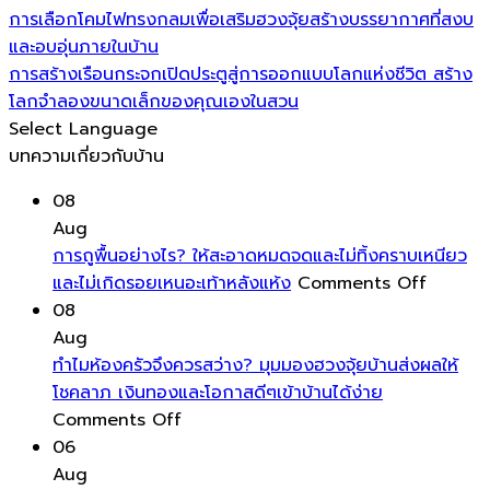
การเลือกโคมไฟทรงกลมเพื่อเสริมฮวงจุ้ยสร้างบรรยากาศที่สงบ
และอบอุ่นภายในบ้าน
การสร้างเรือนกระจกเปิดประตูสู่การออกแบบโลกแห่งชีวิต สร้าง
โลกจำลองขนาดเล็กของคุณเองในสวน
Select Language
บทความเกี่ยวกับบ้าน
08
Aug
การถูพื้นอย่างไร? ให้สะอาดหมดจดและไม่ทิ้งคราบเหนียว
on
และไม่เกิดรอยเหนอะเท้าหลังแห้ง
Comments Off
การ
08
ถู
Aug
พื้น
ทำไมห้องครัวจึงควรสว่าง? มุมมองฮวงจุ้ยบ้านส่งผลให้
อย่างไร
โชคลาภ เงินทองและโอกาสดีๆเข้าบ้านได้ง่าย
on
ให้
Comments Off
ทำไม
สะอาด
06
ห้อง
หมดจด
Aug