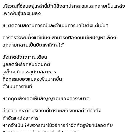
บริเวณที่ซ่อนอยู่เหล่านี้มักมีสิ่งสกปรกสะสมและกลายเป็นแหล่ง
เพาะพันธุ์ของแมลง
8. ติดตามสถานการณ์และดำเนินการแก้ไขตั้งแต่เนิ่นๆ
การตรวจพบตั้งแต่เนิ่นๆ สามารถป้องกันไม่ให้ปัญหาเล็กๆ
ลุกลามกลายเป็นปัญหาใหญ่ได้
สังเกตสัญญาณเตือน
มูลสัตว์หรือกลิ่นผิดปกติ
รูเล็กๆ ในบรรจุภัณฑ์อาหาร
กิจกรรมของแมลงเพิ่มมากขึ้น
ดำเนินการทันที
หากคุณสังเกตเห็นสัญญาณของการระบาด:
ทำความสะอาดบริเวณที่ได้รับผลกระทบอย่างทั่วถึง
กำจัดแหล่งอาหาร
หากจำเป็น ให้พิจารณาใช้วิธีการกำจัดศัตรูพืชที่ปลอดภัย