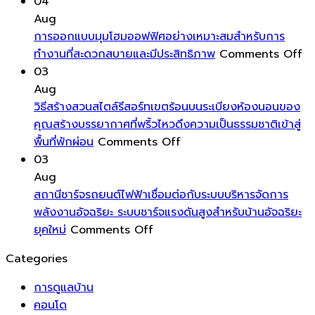
ลงทุน
บ้าน
บ้าน
ใน
มี
เน้น
04
สูง
ได้
ให้
ทาง
มิติ
การ
Aug
ง่าย
เงา
ฮ
และ
ใช้
การออกแบบมุมโฮมออฟฟิศอย่างเหมาะสมสำหรับการ
งาม
วง
ความ
พลังงา
o
ทำงานที่สะดวกสบายและมีประสิทธิภาพ
Comments Off
ลบ
จุ้ย
โดด
ต่ำ
กา
03
รูป
ล้อม
เด่น
เป็น
อ
Aug
รอย
รอบ
มาก
พิเศษ
มุ
วิธีสร้างสวนสไตล์รีสอร์ทเขตร้อนบนระเบียงห้องนอนของ
คราบ
ตัว
ขึ้น
โฮ
คุณสร้างบรรยากาศที่พริ้วไหวดึงความเป็นธรรมชาติเข้าสู่
น้ำ
on
คุณ
ออ
พื้นที่พักผ่อน
Comments Off
และ
วิธี
ด้วย
อย
03
ฝุ่น
สร้าง
พลังงาน
เห
Aug
ให้
สวน
บวก
ส
สถานีชาร์จรถยนต์ไฟฟ้าเชื่อมต่อกับระบบบริหารจัดการ
หน้าต่าง
สไตล์
เป็นการ
สำ
พลังงานอัจฉริยะ ระบบชาร์จแรงดันสูงสำหรับบ้านอัจฉริยะ
ของ
on
รีสอร์ท
ดึง
กา
ยุคใหม่
Comments Off
คุณ
สถานี
เขต
พลังงาน
ทำ
Categories
สะอาด
ชาร์จ
ร้อน
ชีวิต
ที่
ใส
รถยนต์
บน
เข้า
สะ
การดูแลบ้าน
ตลอด
ไฟฟ้า
ระเบียง
มา
ส
คอนโด