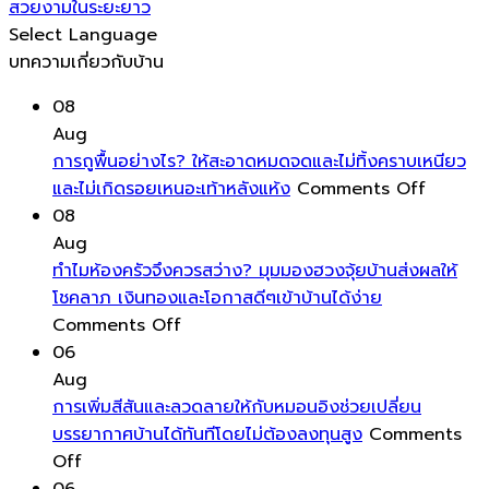
สวยงามในระยะยาว
Select Language
บทความเกี่ยวกับบ้าน
08
Aug
การถูพื้นอย่างไร? ให้สะอาดหมดจดและไม่ทิ้งคราบเหนียว
on
และไม่เกิดรอยเหนอะเท้าหลังแห้ง
Comments Off
การ
08
ถู
Aug
พื้น
ทำไมห้องครัวจึงควรสว่าง? มุมมองฮวงจุ้ยบ้านส่งผลให้
อย่างไร
โชคลาภ เงินทองและโอกาสดีๆเข้าบ้านได้ง่าย
on
ให้
Comments Off
ทำไม
สะอาด
06
ห้อง
หมดจด
Aug
ครัว
และ
การเพิ่มสีสันและลวดลายให้กับหมอนอิงช่วยเปลี่ยน
จึง
ไม่
บรรยากาศบ้านได้ทันทีโดยไม่ต้องลงทุนสูง
Comments
on
ควร
ทิ้ง
Off
การ
สว่าง?
คราบ