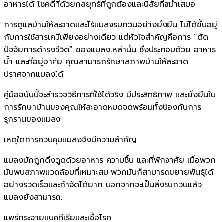
อาหารได้ โชคดีที่ด้วยกลยุทธ์ที่ถูกต้องและนิสัยที่สม่ำเสมอ
การดูแลบ้านให้สะอาดและไร้แมลงรบกวนอย่างยั่งยืน ไม่ได้ขึ้นอยู่
กับการใช้สารเคมีเพียงอย่างเดียว แต่หัวใจสำคัญคือการ “ตัด
ปัจจัยการดำรงชีวิต” ของแมลงเหล่านั้น ซึ่งประกอบด้วย อาหาร
น้ำ และที่อยู่อาศัย คุณสามารถรักษาสภาพบ้านให้สะอาด
ปราศจากแมลงได้
คู่มือฉบับนี้จะสำรวจวิธีการที่ใช้ได้จริง มีประสิทธิภาพ และยั่งยืนใน
การรักษาบ้านของคุณให้สะอาดหมดจดพร้อมทั้งป้องกันการ
รุกรานของแมลง
เหตุใดการควบคุมแมลงจึงมีความสำคัญ
แมลงมักถูกดึงดูดด้วยอาหาร ความชื้น และที่พักอาศัย เมื่อพวก
มันพบสภาพแวดล้อมที่เหมาะสม พวกมันก็สามารถขยายพันธุ์ได้
อย่างรวดเร็วและกำจัดได้ยาก นอกจากจะเป็นสิ่งรบกวนแล้ว
แมลงยังสามารถ:
แพร่กระจายแบคทีเรียและเชื้อโรค