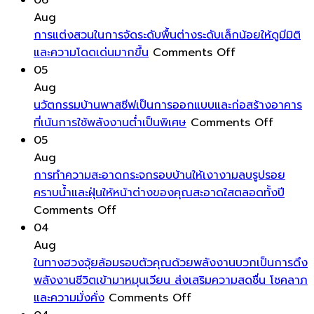
06
เพิ่ม
มุม
เหนียว
Aug
สีสัน
มอง
และ
การแต่งสวนในการจัดระดับพื้นต่างระดับเล็กน้อยให้ดูมีมิติ
และ
ฮ
on
ไม่
และความโดดเด่นมากขึ้น
Comments Off
ลวดลาย
วง
การ
เกิด
05
ให้
จุ้ย
แต่ง
รอย
Aug
กับ
บ้าน
สวน
เหนอะ
นวัตกรรมบ้านพาสซีฟเป็นการออกแบบและก่อสร้างอาคาร
หมอน
ส่ง
ใน
เท้า
on
ที่เน้นการใช้พลังงานต่ำเป็นพิเศษ
Comments Off
อิง
ผล
การ
หลัง
นวัตกรร
05
ช่วย
ให้
จัด
แห้ง
บ้าน
Aug
เปลี่ยน
โชค
ระดับ
พาส
การทำความสะอาดกระจกรอบบ้านให้เงางามลบรูปรอย
บรรยากาศ
ลาภ
พื้น
ซีฟ
คราบน้ำและฝุ่นให้หน้าต่างของคุณสะอาดใสตลอดทั้งปี
บ้าน
เงิน
on
ต่าง
เป็นการ
Comments Off
ได้
ทอง
การ
ระดับ
ออกแบ
04
ทันที
และ
ทำความ
เล็ก
และ
Aug
โดย
โอกาส
สะอาด
น้อย
ก่อสร้าง
ในทางฮวงจุ้ยล้อมรอบตัวคุณด้วยพลังงานบวกเป็นการดึง
ไม่
ดีๆ
กระจก
ให้
อาคาร
พลังงานชีวิตเข้ามาหมุนเวียน ส่งเสริมความสดชื่น โชคลาภ
ต้อง
เข้า
รอบ
on
ดู
ที่
และความมั่งคั่ง
Comments Off