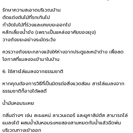
รักษาความสะอาดบริเวณบ้าน
ตัดแต่งต้นไม้ที่รกเกินไป
กำจัดใบไม้ที่ร่วงและเศษขยะออกไป
หลีกเลี่ยงน้ำขัง (เพราะเป็นแหล่งอาศัยของยุง)
วางถังขยะอย่างระมัดระวัง
ควรวางถังขยะกลางแจ้งให้ห่างจากประตูและหน้าต่าง เพื่อลด
โอกาสที่แมลงจะเข้ามาในบ้าน
6. ใช้สารไล่แมลงจากธรรมชาติ
หากคุณต้องการวิธีที่เป็นมิตรต่อสิ่งแวดล้อม สารไล่แมลงจาก
ธรรมชาติก็อาจได้ผลดี
น้ำมันหอมระเหย
กลิ่นต่างๆ เช่น สะระแหน่ ลาเวนเดอร์ และยูคาลิปตัส สามารถไล่
แมลงได้ ผสมน้ำมันหอมระเหยสองสามหยดกับน้ำแล้วฉีดพ่น
บริเวณทางเข้าออก