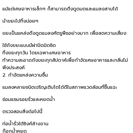
แม้แต่เศษอาหารเล็กๆ ก็สามารถดึงดูดมดและแมลงสาบได้
นำขยะไปทิ้งบ่อยๆ
ขยะเป็นแหล่งดึงดูดแมลงศัตรูพืชอย่างมาก เพื่อลดความเสี่ยง:
ใช้ถังขยะแบบมีฝาปิดมิดชิด
ทิ้งขยะทุกวัน โดยเฉพาะเศษอาหาร
ทำความสะอาดถังขยะทุกสัปดาห์เพื่อกำจัดเศษอาหารและกลิ่นไม่
พึงประสงค์
2. กำจัดแหล่งความชื้น
แมลงหลายชนิดเจริญเติบโตได้ดีในสภาพแวดล้อมที่ชื้นแฉะ
ซ่อมแซมรอยรั่วและหยดน้ำ
ตรวจสอบสิ่งต่อไปนี้:
ท่อน้ำรั่วใต้ซิงค์ล้างจาน
ก๊อกน้ำหยด