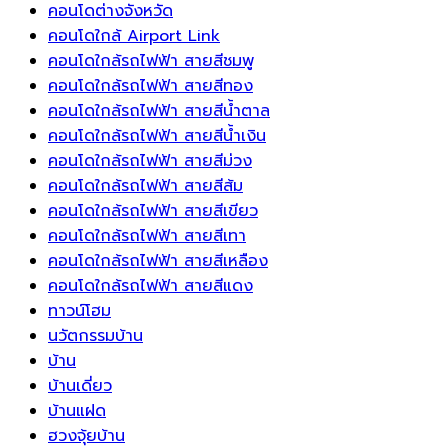
ทั้ง
เชื่อม
ห้อง
หมุนเวียน
แล
คอนโดต่างจังหวัด
ปี
ต่อ
นอน
ส่ง
มี
คอนโดใกล้ Airport Link
กับ
ของ
เสริม
ปร
คอนโดใกล้รถไฟฟ้า สายสีชมพู
ระบบ
คุณ
ความ
คอนโดใกล้รถไฟฟ้า สายสีทอง
บริหาร
สร้าง
สดชื่น
คอนโดใกล้รถไฟฟ้า สายสีน้ำตาล
จัดการ
บรรยากาศ
โชค
คอนโดใกล้รถไฟฟ้า สายสีน้ำเงิน
พลังงาน
ที่
ลาภ
คอนโดใกล้รถไฟฟ้า สายสีม่วง
อัจฉริยะ
พริ้ว
และ
คอนโดใกล้รถไฟฟ้า สายสีส้ม
ระบบ
ไหว
ความ
คอนโดใกล้รถไฟฟ้า สายสีเขียว
ชาร์จ
ดึง
มั่งคั่ง
คอนโดใกล้รถไฟฟ้า สายสีเทา
แรง
ความ
คอนโดใกล้รถไฟฟ้า สายสีเหลือง
ดัน
เป็น
คอนโดใกล้รถไฟฟ้า สายสีแดง
สูง
ธรรมชาติ
ทาวน์โฮม
สำหรับ
เข้า
นวัตกรรมบ้าน
บ้าน
สู่
บ้าน
อัจฉริยะ
พื้นที่
บ้านเดี่ยว
ยุค
พัก
บ้านแฝด
ใหม่
ผ่อน
ฮวงจุ้ยบ้าน