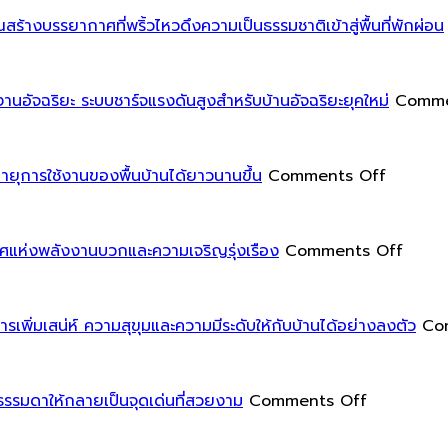
เน้น
ออกแบบ
เ
การ
มุม
้างบรรยากาศที่พริ้วไหวดึงความเป็นธรรมชาติเข้าสู่พื้นที่พักผ่อน
ใช้
โฮม
พลังงาน
ออฟฟิศ
ร
ต่ำ
อย่าง
านอัจฉริยะ ระบบชาร์จแรงดันสูงสำหรับบ้านอัจฉริยะยุคใหม่
Comme
เป็น
เหมาะ
พิเศษ
สม
น
สำหรับ
on
แ
ยุการใช้งานของพื้นบ้านได้ยาวนานขึ้น
Comments Off
การ
การ
ฝ
ทำงาน
ปกป้อง
ใ
ที่
พื้น
on
ห
ิศแห่งพลังงานบวกและความเจริญรุ่งเรือง
Comments Off
สะดวก
ของ
ฮ
สบาย
คุณ
วง
และ
ด้วย
จุ้ย
ิ่มเสน่ห์ ความสุขุมและความมีระดับให้กับบ้านได้อย่างลงตัว
Co
มี
แผ่น
สำหรับ
ใ
ประสิทธิภาพ
รอง
ห้อง
on
ขา
สวด
ท
ธรรมดาให้กลายเป็นจุดเด่นที่สวยงาม
Comments Off
การ
เฟอร์นิเจ
มนต์
ป