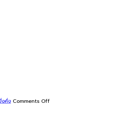
on
การ
ทำความ
สะอาด
on
งคั่ง
Comments Off
กระจก
ใน
รอบ
ทาง
้าน
ฮ
ห้
วง