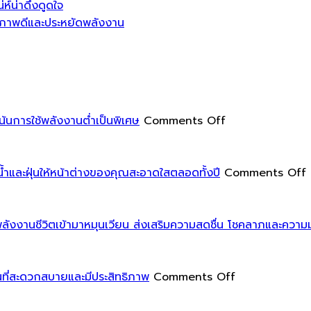
ห์น่าดึงดูดใจ
สุขภาพดีและประหยัดพลังงาน
on
้นการใช้พลังงานต่ำเป็นพิเศษ
Comments Off
นวัตกรรม
บ้าน
พาส
และฝุ่นให้หน้าต่างของคุณสะอาดใสตลอดทั้งปี
Comments Off
ซีฟ
เป็นการ
ออกแบบ
งานชีวิตเข้ามาหมุนเวียน ส่งเสริมความสดชื่น โชคลาภและความมั่
และ
ก่อสร้าง
อาคาร
on
บ
ี่สะดวกสบายและมีประสิทธิภาพ
Comments Off
ที่
การ
ใ