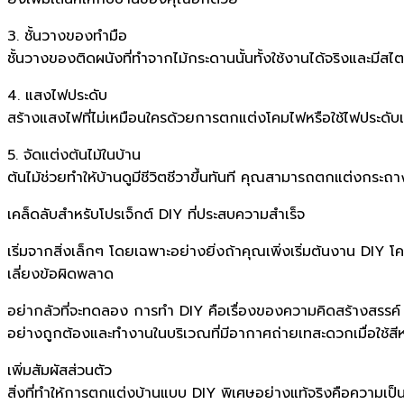
3. ชั้นวางของทำมือ
ชั้นวางของติดผนังที่ทำจากไม้กระดานนั้นทั้งใช้งานได้จริงและมีสไ
4. แสงไฟประดับ
สร้างแสงไฟที่ไม่เหมือนใครด้วยการตกแต่งโคมไฟหรือใช้ไฟประดั
5. จัดแต่งต้นไม้ในบ้าน
ต้นไม้ช่วยทำให้บ้านดูมีชีวิตชีวาขึ้นทันที คุณสามารถตกแต่งกระถา
เคล็ดลับสำหรับโปรเจ็กต์ DIY ที่ประสบความสำเร็จ
เริ่มจากสิ่งเล็กๆ โดยเฉพาะอย่างยิ่งถ้าคุณเพิ่งเริ่มต้นงาน D
เลี่ยงข้อผิดพลาด
อย่ากลัวที่จะทดลอง การทำ DIY คือเรื่องของความคิดสร้างสรรค์ แล
อย่างถูกต้องและทำงานในบริเวณที่มีอากาศถ่ายเทสะดวกเมื่อใช้สี
เพิ่มสัมผัสส่วนตัว
สิ่งที่ทำให้การตกแต่งบ้านแบบ DIY พิเศษอย่างแท้จริงคือความเป็น