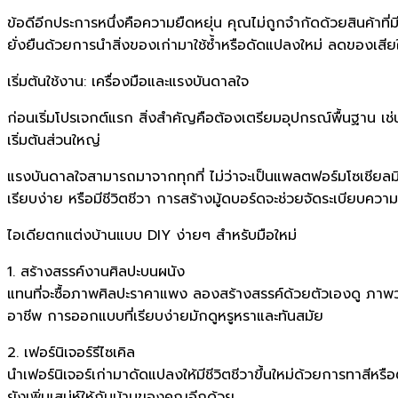
ข้อดีอีกประการหนึ่งคือความยืดหยุ่น คุณไม่ถูกจำกัดด้วยสินค้าที
ยั่งยืนด้วยการนำสิ่งของเก่ามาใช้ซ้ำหรือดัดแปลงใหม่ ลดของเสียใ
เริ่มต้นใช้งาน: เครื่องมือและแรงบันดาลใจ
ก่อนเริ่มโปรเจกต์แรก สิ่งสำคัญคือต้องเตรียมอุปกรณ์พื้นฐาน เช
เริ่มต้นส่วนใหญ่
แรงบันดาลใจสามารถมาจากทุกที่ ไม่ว่าจะเป็นแพลตฟอร์มโซเชียลมีเ
เรียบง่าย หรือมีชีวิตชีวา การสร้างมู้ดบอร์ดจะช่วยจัดระเบียบค
ไอเดียตกแต่งบ้านแบบ DIY ง่ายๆ สำหรับมือใหม่
1. สร้างสรรค์งานศิลปะบนผนัง
แทนที่จะซื้อภาพศิลปะราคาแพง ลองสร้างสรรค์ด้วยตัวเองดู ภาพว
อาชีพ การออกแบบที่เรียบง่ายมักดูหรูหราและทันสมัย
2. เฟอร์นิเจอร์รีไซเคิล
นำเฟอร์นิเจอร์เก่ามาดัดแปลงให้มีชีวิตชีวาขึ้นใหม่ด้วยการทาสีหรือ
ยังเพิ่มเสน่ห์ให้กับบ้านของคุณอีกด้วย