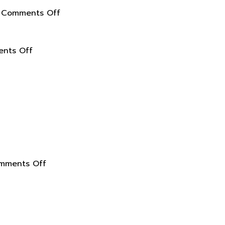
งา
จุ้ย
งาม
on
ล้อม
Comments Off
ลบ
วิธี
รอบ
ูป
สร้าง
ตัว
รอย
on
สวน
คุณ
nts Off
คราบ
สถานี
สไตล์
ด้วย
้ำ
ชาร์จ
รีสอร์ท
พลังงาน
ละ
รถยนต์
เขต
บวก
ุ่น
ไฟฟ้า
ร้อน
เป็นการ
ห้
เชื่อม
บน
ดึง
น้าต่าง
ต่อ
ระเบียง
พลังงาน
ของ
กับ
ห้อง
ชีวิต
คุณ
ระบบ
นอน
เข้า
สะอาด
บริหาร
on
ของ
มา
mments Off
ส
จัดการ
การ
คุณ
หมุนเวียน
ตลอด
พลังงาน
ตกแต่ง
สร้าง
ส่ง
ั้ง
อัจฉริยะ
บ้าน
บรรยากาศ
เสริม
อร์
ี
ระบบ
ของ
ที่
ความ