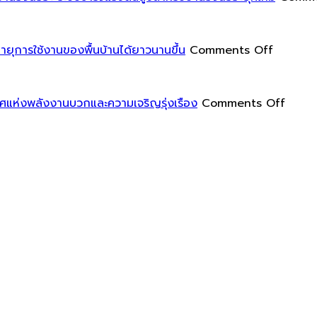
โดด
เป็น
เหมาะ
เด่น
พิเศษ
สม
น
มาก
สำหรับ
on
แ
ยุการใช้งานของพื้นบ้านได้ยาวนานขึ้น
Comments Off
ขึ้น
การ
การ
ฝ
ทำงาน
ปกป้อง
ใ
ที่
พื้น
on
ห
ิศแห่งพลังงานบวกและความเจริญรุ่งเรือง
Comments Off
สะดวก
ของ
ฮ
สบาย
คุณ
วง
และ
ด้วย
จุ้ย
มี
แผ่น
สำหรับ
ใ
ประสิทธิภาพ
รอง
ห้อง
ขา
สวด
ท
เฟอร์นิเจ
มนต์
ป
ช่วย
หัน
ยืด
หน้า
อายุ
ไป
การ
ทาง
ใช้
ทิศ