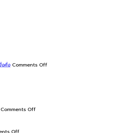
on
การ
ทำความ
สะอาด
on
งคั่ง
Comments Off
กระจก
ใน
รอบ
ทาง
้าน
ฮ
ห้
วง
งา
จุ้ย
งาม
on
ล้อม
Comments Off
ลบ
วิธี
รอบ
ูป
สร้าง
ตัว
รอย
on
สวน
คุณ
nts Off