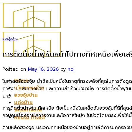
Skip
to
content
ฮวงจุ้ยบ้าน
การติดตั้งน้ำพุหันหน้าไปทางทิศเหนือเพื่อ
Posted on
May 16, 2026
by
noi
Home
ในศาสตร์ฮวงจุ้ย น้ำถือเป็นหนึ่งในธาตุที่ทรงพลังที่สุดในการด
นวัตกรรมบ้าน
การงาน เส้นทางชีวิต และความสำเร็จในวิชาชีพ การติดตั้งน้ำพุใ
ฮวงจุ้ยบ้าน
ยาว
แต่งบ้าน
การติดตั้งน้ำพุใน ทิศเหนือ ถือเป็นหนึ่งในเคล็ดลับฮวงจุ้ยที่ดีที่
โครงการบ้าน
ควบคุมเรื่องอาชีพการงานและโอกาสใหม่ๆ ในชีวิตโดยตรงเพื่อให้น
คอนโด ทำเลดี
ตามหลักฮวงจุ้ย บริเวณทิศเหนือของบ้านอยู่ภายใต้การปกครองข