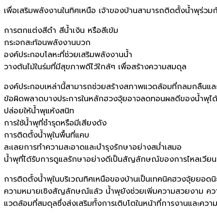
เพื่อเสริมพลังงานในทิศเหนือ เจ้าของบ้านสามารถติดตั้งน้ำพุร่วมก
การตกแต่งสีดำ สีน้ำเงิน หรือสีเข้ม
กระจกสะท้อนพลังงานบวก
องค์ประกอบโลหะที่ช่วยเสริมพลังงานน้ำ
วางต้นไม้ในร่มที่มีสุขภาพดีไว้ใกล้ๆ เพื่อสร้างความสมดุล
องค์ประกอบเหล่านี้สามารถช่วยสร้างสภาพแวดล้อมที่กลมกลืนและ
ข้อผิดพลาดบางประการในหลักฮวงจุ้ยอาจลดทอนผลดีของน้ำพุได้ 
ปล่อยให้น้ำพุแห้งสนิท
การใช้น้ำพุที่ชำรุดหรือมีเสียงดัง
การติดตั้งน้ำพุในพื้นที่แคบ
ละเลยการทำความสะอาดและบำรุงรักษาอย่างสม่ำเสมอ
น้ำพุที่ได้รับการดูแลรักษาอย่างดีเป็นสัญลักษณ์ของการไหลเวี
การติดตั้งน้ำพุในบริเวณทิศเหนือของบ้านเป็นเทคนิคฮวงจุ้ยยอด
ความหมายเชิงสัญลักษณ์แล้ว น้ำพุยังช่วยเพิ่มความสวยงาม ความ
แวดล้อมที่สมดุลซึ่งส่งเสริมทั้งการเติบโตในหน้าที่การงานและคว