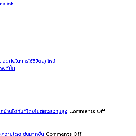
malink
.
อดภัยในการใช้ชีวิตยุคใหม่
พดีขึ้น
on
บ้านได้ทันทีโดยไม่ต้องลงทุนสูง
Comments Off
การ
เพิ่ม
on
สีสัน
และความโดดเด่นมากขึ้น
Comments Off