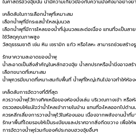
ในศาสตร์ฮวงจุ้ยนั้น น้ำมีความเกี่ยวข้องกับความมั่งคั่งมาอย่า
เคล็ดลับในการเลือกน้ำพุที่เหมาะสม
เลือกน้ำพุที่มีกระแสน้ำไหลนุ่มนวล
เลือกน้ำพุที่มีการไหลของน้ำที่นุ่มนวลและต่อเนื่อง แทนที่จะเป็นส
ใช้วัสดุคุณภาพสูง
วัสดุธรรมชาติ เช่น หิน เซรามิก แก้ว หรือโลหะ สามารถช่วยสร้า
รักษาความสะอาดของน้ำพุ
น้ำสะอาดเป็นสิ่งสำคัญในหลักฮวงจุ้ย น้ำสกปรกหรือน้ำนิ่งอาจส
เลือกขนาดที่เหมาะสม
น้ำพุควรมีขนาดที่เหมาะสมกับพื้นที่ น้ำพุที่ใหญ่เกินไปอาจทำให้ห
เคล็ดลับการจัดวางที่ดีที่สุด
ควรวางน้ำพุไว้ทางทิศเหนือของห้องนั่งเล่น บริเวณทางเข้า หรือห
ตรวจสอบให้แน่ใจว่าน้ำไหลเข้าภายในบ้าน แทนที่จะไหลออกไปด้านน
ควรหลีกเลี่ยงการวางน้ำพุไว้ในห้องนอน เนื่องจากพลังงานน้ำท
รักษาพื้นที่โดยรอบให้เป็นระเบียบและปราศจากสิ่งกีดขวาง เพื่อใ
การจัดวางน้ำพุร่วมกับองค์ประกอบฮวงจุ้ยอื่นๆ