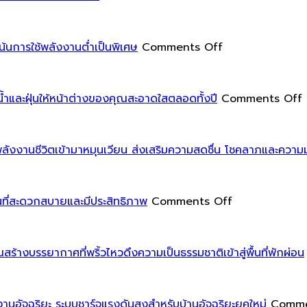
การ
และ
แต่ง
ลวดลาย
สวน
on
ให้
้นการใช้พลังงานต่ำเป็นพิเศษ
Comments Off
ใน
นวัตกรรม
กับ
การ
บ้าน
หมอน
จัด
พาส
อิง
และฝุ่นให้หน้าต่างของคุณสะอาดใสตลอดทั้งปี
Comments Off
ระดับ
ซีฟ
ช่วย
พื้น
เป็นการ
เปลี่ยน
ต่าง
ออกแบบ
บรรยากาศ
งานชีวิตเข้ามาหมุนเวียน ส่งเสริมความสดชื่น โชคลาภและความมั่
ระดับ
และ
บ้าน
เล็ก
ก่อสร้าง
ได้
น้อย
อาคาร
on
ทันที
บ
ี่สะดวกสบายและมีประสิทธิภาพ
Comments Off
ให้
ที่
การ
โดย
ใ
ดู
เน้น
ออกแบบ
ไม่
เ
มี
การ
มุม
ต้อง
้างบรรยากาศที่พริ้วไหวดึงความเป็นธรรมชาติเข้าสู่พื้นที่พักผ่อน
มิติ
ใช้
โฮม
ลงทุน
และ
พลังงาน
ออฟฟิศ
สูง
ร
ความ
ต่ำ
อย่าง
านอัจฉริยะ ระบบชาร์จแรงดันสูงสำหรับบ้านอัจฉริยะยุคใหม่
Comme