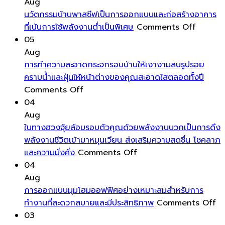
ให้
แต่ง
Aug
กับ
สวน
นวัตกรรมบ้านพาสซีฟเป็นการออกแบบและก่อสร้างอาคาร
หมอน
ใน
on
ที่เน้นการใช้พลังงานต่ำเป็นพิเศษ
Comments Off
อิง
การ
นวัตกรร
05
ช่วย
จัด
บ้าน
Aug
เปลี่ยน
ระดับ
พาส
การทำความสะอาดกระจกรอบบ้านให้เงางามลบรูปรอย
บรรยากาศ
พื้น
ซีฟ
คราบน้ำและฝุ่นให้หน้าต่างของคุณสะอาดใสตลอดทั้งปี
บ้าน
on
ต่าง
เป็นการ
Comments Off
ได้
การ
ระดับ
ออกแบ
04
ทันที
ทำความ
เล็ก
และ
Aug
โดย
สะอาด
น้อย
ก่อสร้าง
ในทางฮวงจุ้ยล้อมรอบตัวคุณด้วยพลังงานบวกเป็นการดึง
ไม่
กระจก
ให้
อาคาร
พลังงานชีวิตเข้ามาหมุนเวียน ส่งเสริมความสดชื่น โชคลาภ
ต้อง
รอบ
on
ดู
ที่
และความมั่งคั่ง
Comments Off
ลงทุน
บ้าน
ใน
มี
เน้น
04
สูง
ให้
ทาง
มิติ
การ
Aug
เงา
ฮ
และ
ใช้
การออกแบบมุมโฮมออฟฟิศอย่างเหมาะสมสำหรับการ
งาม
วง
ความ
พลังงา
o
ทำงานที่สะดวกสบายและมีประสิทธิภาพ
Comments Off
ลบ
จุ้ย
โดด
ต่ำ
กา
03