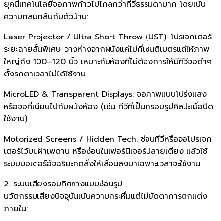
ยุคนี้เทคโนโลยีจอภาพก้าวไปไกลกว่าทีวีธรรมดามาก โดยเน้น
ความกลมกลืนกับตัวบ้าน:
Laser Projector / Ultra Short Throw (UST): โปรเจกเตอร์
ระยะฉายสั้นพิเศษ วางห่างจากผนังแค่ไม่กี่เซนติเมตรแต่ให้ภาพ
ใหญ่ถึง 100–120 นิ้ว เหมาะกับห้องที่ไม่ต้องการให้มีทีวีจอดำๆ
ตั้งรกตาเวลาไม่ได้ใช้งาน
MicroLED & Transparent Displays: จอภาพแบบโปร่งแสง
หรือจอที่เนียนไปกับผนังห้อง (เช่น ทีวีที่เป็นกรอบรูปศิลปะเมื่อปิด
ใช้งาน)
Motorized Screens / Hidden Tech: ซ่อนทีวีหรือจอโปรเจก
เตอร์ไว้บนฝ้าเพดาน หรือซ่อนในเฟอร์นิเจอร์ปลายเตียง แล้วใช้
ระบบมอเตอร์อัจฉริยะกดสั่งให้เลื่อนลงมาเฉพาะเวลาจะใช้งาน
2. ระบบเสียงรอบทิศทางแบบซ่อนรูป
นวัตกรรมเสียงปัจจุบันเน้นความกระหึ่มแต่ไม่ขัดตาการตกแต่ง
ภายใน: