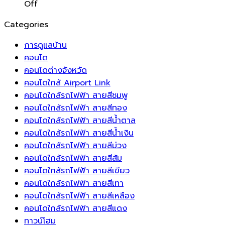
คุณ
on
จัดการ
บรรยากาศ
โชค
Off
ด้วย
ฮ
พลังงาน
ที่
ลาภ
Categories
แผ่น
วง
อัจฉริยะ
พริ้ว
และ
รอง
จุ้ย
ระบบ
ไหว
ความ
การดูแลบ้าน
ขา
สำหรับ
ชาร์จ
ดึง
มั่งคั่ง
คอนโด
เฟอร์นิเจอร์
ห้อง
แรง
ความ
คอนโดต่างจังหวัด
ช่วย
สวด
ดัน
เป็น
คอนโดใกล้ Airport Link
ยืด
มนต์
สูง
ธรรมชาติ
คอนโดใกล้รถไฟฟ้า สายสีชมพู
อายุ
หัน
สำหรับ
เข้า
คอนโดใกล้รถไฟฟ้า สายสีทอง
การ
หน้า
บ้าน
สู่
คอนโดใกล้รถไฟฟ้า สายสีน้ำตาล
ใช้
ไป
อัจฉริยะ
พื้นที่
คอนโดใกล้รถไฟฟ้า สายสีน้ำเงิน
งาน
ทาง
ยุค
พัก
คอนโดใกล้รถไฟฟ้า สายสีม่วง
ของ
ทิศ
ใหม่
ผ่อน
คอนโดใกล้รถไฟฟ้า สายสีส้ม
พื้น
ตะวัน
คอนโดใกล้รถไฟฟ้า สายสีเขียว
บ้าน
ออก
คอนโดใกล้รถไฟฟ้า สายสีเทา
ได้
เป็น
คอนโดใกล้รถไฟฟ้า สายสีเหลือง
ยาวนาน
ทิศ
คอนโดใกล้รถไฟฟ้า สายสีแดง
ขึ้น
แห่ง
ทาวน์โฮม