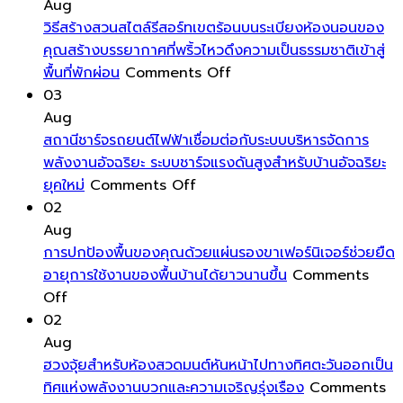
รูป
ล้อม
เด่น
เป็น
อ
Aug
รอย
รอบ
มาก
พิเศษ
มุ
วิธีสร้างสวนสไตล์รีสอร์ทเขตร้อนบนระเบียงห้องนอนของ
คราบ
ตัว
ขึ้น
โฮ
คุณสร้างบรรยากาศที่พริ้วไหวดึงความเป็นธรรมชาติเข้าสู่
น้ำ
on
คุณ
ออ
พื้นที่พักผ่อน
Comments Off
และ
วิธี
ด้วย
อย
03
ฝุ่น
สร้าง
พลังงาน
เห
Aug
ให้
สวน
บวก
ส
สถานีชาร์จรถยนต์ไฟฟ้าเชื่อมต่อกับระบบบริหารจัดการ
หน้าต่าง
สไตล์
เป็นการ
สำ
พลังงานอัจฉริยะ ระบบชาร์จแรงดันสูงสำหรับบ้านอัจฉริยะ
ของ
on
รีสอร์ท
ดึง
กา
ยุคใหม่
Comments Off
คุณ
สถานี
เขต
พลังงาน
ทำ
02
สะอาด
ชาร์จ
ร้อน
ชีวิต
ที่
Aug
ใส
รถยนต์
บน
เข้า
สะ
การปกป้องพื้นของคุณด้วยแผ่นรองขาเฟอร์นิเจอร์ช่วยยืด
ตลอด
ไฟฟ้า
ระเบียง
มา
ส
อายุการใช้งานของพื้นบ้านได้ยาวนานขึ้น
Comments
on
ทั้ง
เชื่อม
ห้อง
หมุนเวียน
แล
Off
การ
ปี
ต่อ
นอน
ส่ง
มี
02
ปกป้อง
กับ
ของ
เสริม
ปร
Aug
พื้น
ระบบ
คุณ
ความ
ฮวงจุ้ยสำหรับห้องสวดมนต์หันหน้าไปทางทิศตะวันออกเป็น
ของ
บริหาร
สร้าง
สดชื่น
ทิศแห่งพลังงานบวกและความเจริญรุ่งเรือง
Comments