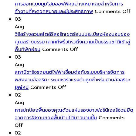
เงา
ฮ
และ
ใช้
การออกแบบมุมโฮมออฟฟิศอย่างเหมาะสมสำหรับการ
งาม
วง
ความ
พลังงา
o
ทำงานที่สะดวกสบายและมีประสิทธิภาพ
Comments Off
ลบ
จุ้ย
โดด
ต่ำ
กา
03
รูป
ล้อม
เด่น
เป็น
อ
Aug
รอย
รอบ
มาก
พิเศษ
มุ
วิธีสร้างสวนสไตล์รีสอร์ทเขตร้อนบนระเบียงห้องนอนของ
คราบ
ตัว
ขึ้น
โฮ
คุณสร้างบรรยากาศที่พริ้วไหวดึงความเป็นธรรมชาติเข้าสู่
น้ำ
on
คุณ
ออ
พื้นที่พักผ่อน
Comments Off
และ
วิธี
ด้วย
อย
03
ฝุ่น
สร้าง
พลังงาน
เห
Aug
ให้
สวน
บวก
ส
สถานีชาร์จรถยนต์ไฟฟ้าเชื่อมต่อกับระบบบริหารจัดการ
หน้าต่าง
สไตล์
เป็นการ
สำ
พลังงานอัจฉริยะ ระบบชาร์จแรงดันสูงสำหรับบ้านอัจฉริยะ
ของ
on
รีสอร์ท
ดึง
กา
ยุคใหม่
Comments Off
คุณ
สถานี
เขต
พลังงาน
ทำ
02
สะอาด
ชาร์จ
ร้อน
ชีวิต
ที่
Aug
ใส
รถยนต์
บน
เข้า
สะ
การปกป้องพื้นของคุณด้วยแผ่นรองขาเฟอร์นิเจอร์ช่วยยืด
ตลอด
ไฟฟ้า
ระเบียง
มา
ส
อายุการใช้งานของพื้นบ้านได้ยาวนานขึ้น
Comments
on
ทั้ง
เชื่อม
ห้อง
หมุนเวียน
แล
Off
การ
ปี
ต่อ
นอน
ส่ง
มี
02