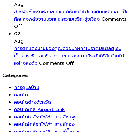
ปกป้อง
กับ
ของ
เสริม
ปร
Aug
พื้น
ระบบ
คุณ
ความ
ฮวงจุ้ยสำหรับห้องสวดมนต์หันหน้าไปทางทิศตะวันออกเป็น
ของ
บริหาร
สร้าง
สดชื่น
ทิศแห่งพลังงานบวกและความเจริญรุ่งเรือง
Comments
คุณ
on
จัดการ
บรรยากาศ
โชค
Off
ด้วย
ฮ
พลังงาน
ที่
ลาภ
02
แผ่น
วง
อัจฉริยะ
พริ้ว
และ
Aug
รอง
จุ้ย
ระบบ
ไหว
ความ
การตกแต่งบ้านของคุณด้วยนาฬิกาโบราณสไตล์ยุโรป
ขา
สำหรับ
ชาร์จ
ดึง
มั่งคั่ง
เป็นการเพิ่มเสน่ห์ ความสุขุมและความมีระดับให้กับบ้านได้
เฟอร์นิเจอร์
ห้อง
แรง
on
ความ
อย่างลงตัว
Comments Off
ช่วย
สวด
ดัน
การ
เป็น
Categories
ยืด
มนต์
สูง
ตกแต่ง
ธรรมชาติ
อายุ
หัน
สำหรับ
บ้าน
เข้า
การดูแลบ้าน
การ
หน้า
บ้าน
ของ
สู่
คอนโด
ใช้
ไป
อัจฉริยะ
คุณ
พื้นที่
คอนโดต่างจังหวัด
งาน
ทาง
ยุค
ด้วย
พัก
คอนโดใกล้ Airport Link
ของ
ทิศ
ใหม่
นาฬิกา
ผ่อน
คอนโดใกล้รถไฟฟ้า สายสีชมพู
พื้น
ตะวัน
โบราณ
คอนโดใกล้รถไฟฟ้า สายสีทอง
บ้าน
ออก
สไตล์
คอนโดใกล้รถไฟฟ้า สายสีน้ำตาล