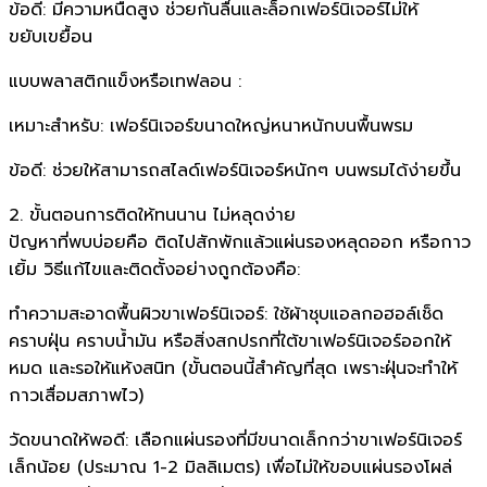
ข้อดี: มีความหนืดสูง ช่วยกันลื่นและล็อกเฟอร์นิเจอร์ไม่ให้
ขยับเขยื้อน
แบบพลาสติกแข็งหรือเทฟลอน :
เหมาะสำหรับ: เฟอร์นิเจอร์ขนาดใหญ่หนาหนักบนพื้นพรม
ข้อดี: ช่วยให้สามารถสไลด์เฟอร์นิเจอร์หนักๆ บนพรมได้ง่ายขึ้น
2. ขั้นตอนการติดให้ทนนาน ไม่หลุดง่าย
ปัญหาที่พบบ่อยคือ ติดไปสักพักแล้วแผ่นรองหลุดออก หรือกาว
เยิ้ม วิธีแก้ไขและติดตั้งอย่างถูกต้องคือ:
ทำความสะอาดพื้นผิวขาเฟอร์นิเจอร์: ใช้ผ้าชุบแอลกอฮอล์เช็ด
คราบฝุ่น คราบน้ำมัน หรือสิ่งสกปรกที่ใต้ขาเฟอร์นิเจอร์ออกให้
หมด และรอให้แห้งสนิท (ขั้นตอนนี้สำคัญที่สุด เพราะฝุ่นจะทำให้
กาวเสื่อมสภาพไว)
วัดขนาดให้พอดี: เลือกแผ่นรองที่มีขนาดเล็กกว่าขาเฟอร์นิเจอร์
เล็กน้อย (ประมาณ 1-2 มิลลิเมตร) เพื่อไม่ให้ขอบแผ่นรองโผล่