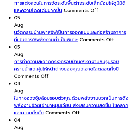
การแต่งสวนในการจัดระดับพื้นต่างระดับเล็กน้อยให้ดูมีมิติ
on
และความโดดเด่นมากขึ้น
Comments Off
การ
05
แต่ง
Aug
สวน
นวัตกรรมบ้านพาสซีฟเป็นการออกแบบและก่อสร้างอาคาร
ใน
on
ที่เน้นการใช้พลังงานต่ำเป็นพิเศษ
Comments Off
การ
นวัตกรร
05
จัด
บ้าน
Aug
ระดับ
พาส
การทำความสะอาดกระจกรอบบ้านให้เงางามลบรูปรอย
พื้น
ซีฟ
คราบน้ำและฝุ่นให้หน้าต่างของคุณสะอาดใสตลอดทั้งปี
on
ต่าง
เป็นการ
Comments Off
การ
ระดับ
ออกแบ
04
ทำความ
เล็ก
และ
Aug
สะอาด
น้อย
ก่อสร้าง
ในทางฮวงจุ้ยล้อมรอบตัวคุณด้วยพลังงานบวกเป็นการดึง
กระจก
ให้
อาคาร
พลังงานชีวิตเข้ามาหมุนเวียน ส่งเสริมความสดชื่น โชคลาภ
รอบ
on
ดู
ที่
และความมั่งคั่ง
Comments Off
บ้าน
ใน
มี
เน้น
04
ให้
ทาง
มิติ
การ
Aug