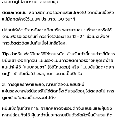
ออกมาดูไม่สวยงามและสะสมฝุ่น
ติดและกดเน้น: ลอกสติกเกอร์ออกแล้วแปะลงไป จากนั้นใช้นิ้วหัว
แม่มือกดค้างไว้แน่นๆ ประมาณ 30 วินาที
ปล่อยให้เซ็ตตัว: หลังจากติดเสร็จ พยายามอย่าเพิ่งลากหรือใช้
งานเฟอร์นิเจอร์ทันที ควรทิ้งไว้ประมาณ 12–24 ชั่วโมงเพื่อให้
กาวเซ็ตตัวติดแน่นกับเนื้อไม้หรือโลหะ
Tip สำหรับเฟอร์นิเจอร์ที่ใช้งานหนัก: สำหรับเก้าอี้ทานข้าวที่มีการ
ขยับเข้า-ออกทุกวัน แผ่นรองแบบกาวสติกเกอร์อาจหลุดได้ง่าย
แนะนำให้ใช้ “แบบสวมขา” (ซิลิโคนสวม) หรือ “แบบขันน็อต/ตอก
ตะปู” เข้ากับเนื้อไม้ จะอยู่ทนทานนานเป็นปีครับ
3. การดูแลรักษาและสัญญานที่ต้องเปลี่ยนใหม่
แผ่นรองขาเฟอร์นิเจอร์ไม่ใช่ติดครั้งเดียวแล้วอยู่ได้ตลอดไป การ
ดูแลบ้านในส่วนนี้ควรรวมไปถึง:
หมั่นเช็ดฝุ่นที่ขาเก้าอี้: ผ้าสักหลาดจะชอบดักจับเส้นผมและฝุ่นผง
หากปล่อยทิ้งไว้ ฝุ่นเหล่านั้นจะกลายเป็นตัวขัดผิวพื้นบ้านจนเกิด