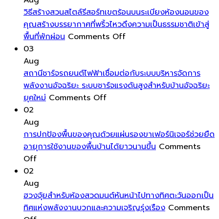
Aug
รอย
รอบ
พิเศษ
มุ
วิธีสร้างสวนสไตล์รีสอร์ทเขตร้อนบนระเบียงห้องนอนของ
คราบ
ตัว
โฮ
คุณสร้างบรรยากาศที่พริ้วไหวดึงความเป็นธรรมชาติเข้าสู่
น้ำ
on
คุณ
ออ
พื้นที่พักผ่อน
Comments Off
และ
วิธี
ด้วย
อย
03
ฝุ่น
สร้าง
พลังงาน
เห
Aug
ให้
สวน
บวก
ส
สถานีชาร์จรถยนต์ไฟฟ้าเชื่อมต่อกับระบบบริหารจัดการ
หน้าต่าง
สไตล์
เป็นการ
สำ
พลังงานอัจฉริยะ ระบบชาร์จแรงดันสูงสำหรับบ้านอัจฉริยะ
ของ
on
รีสอร์ท
ดึง
กา
ยุคใหม่
Comments Off
คุณ
สถานี
เขต
พลังงาน
ทำ
02
สะอาด
ชาร์จ
ร้อน
ชีวิต
ที่
Aug
ใส
รถยนต์
บน
เข้า
สะ
การปกป้องพื้นของคุณด้วยแผ่นรองขาเฟอร์นิเจอร์ช่วยยืด
ตลอด
ไฟฟ้า
ระเบียง
มา
ส
อายุการใช้งานของพื้นบ้านได้ยาวนานขึ้น
Comments
on
ทั้ง
เชื่อม
ห้อง
หมุนเวียน
แล
Off
การ
ปี
ต่อ
นอน
ส่ง
มี
02
ปกป้อง
กับ
ของ
เสริม
ปร
Aug
พื้น
ระบบ
คุณ
ความ
ฮวงจุ้ยสำหรับห้องสวดมนต์หันหน้าไปทางทิศตะวันออกเป็น
ของ
บริหาร
สร้าง
สดชื่น
ทิศแห่งพลังงานบวกและความเจริญรุ่งเรือง
Comments