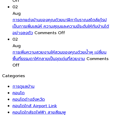
คุณ
on
จัดการ
บรรยากาศ
โชค
Off
ด้วย
ฮ
พลังงาน
ที่
ลาภ
02
แผ่น
วง
อัจฉริยะ
พริ้ว
และ
Aug
รอง
จุ้ย
ระบบ
ไหว
ความ
การตกแต่งบ้านของคุณด้วยนาฬิกาโบราณสไตล์ยุโรป
ขา
สำหรับ
ชาร์จ
ดึง
มั่งคั่ง
เป็นการเพิ่มเสน่ห์ ความสุขุมและความมีระดับให้กับบ้านได้
เฟอร์นิเจอร์
ห้อง
แรง
on
ความ
อย่างลงตัว
Comments Off
ช่วย
สวด
ดัน
การ
เป็น
02
ยืด
มนต์
สูง
ตกแต่ง
ธรรมชาติ
Aug
อายุ
หัน
สำหรับ
บ้าน
เข้า
การเพิ่มความสวยงามให้สวนของคุณด้วยน้ำพุ เปลี่ยน
การ
หน้า
บ้าน
ของ
สู่
พื้นที่ธรรมดาให้กลายเป็นจุดเด่นที่สวยงาม
Comments
ใช้
ไป
on
อัจฉริยะ
คุณ
พื้นที่
Off
งาน
ทาง
การ
ยุค
ด้วย
พัก
Categories
ของ
ทิศ
เพิ่ม
ใหม่
นาฬิกา
ผ่อน
พื้น
ตะวัน
ความ
โบราณ
การดูแลบ้าน
บ้าน
ออก
สวยงาม
สไตล์
คอนโด
ได้
เป็น
ให้
ยุโรป
คอนโดต่างจังหวัด
ยาวนาน
ทิศ
สวน
เป็นการ
คอนโดใกล้ Airport Link
ขึ้น
แห่ง
ของ
เพิ่ม
คอนโดใกล้รถไฟฟ้า สายสีชมพู