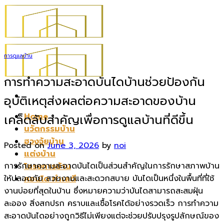
Skip
to
content
การดูแลบ้าน
การทำความสะอาดบันไดบ้านช่วยป้องกัน
อุบัติเหตุส่งผลต่อความสะอาดของบ้าน
Home
เคล็ดลับสำคัญเพื่อการดูแลบ้านที่ดีขึ้น
นวัตกรรมบ้าน
ฮวงจุ้ยบ้าน
Posted on
June 3, 2026
by
noi
แต่งบ้าน
การรักษาความสะอาดบันไดเป็นส่วนสำคัญในการรักษาสภาพบ้าน
โครงการบ้าน
ให้ปลอดภัย สวยงามและสะดวกสบาย บันไดเป็นหนึ่งในพื้นที่ที่ใช้
คอนโด ทำเลดี
งานบ่อยที่สุดในบ้าน ซึ่งหมายความว่าบันไดสามารถสะสมฝุ่น
ละออง สิ่งสกปรก คราบและเชื้อโรคได้อย่างรวดเร็ว การทำความ
สะอาดบันไดอย่างถูกวิธีไม่เพียงแต่จะช่วยปรับปรุงรูปลักษณ์ของ