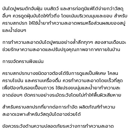
บันไดปูพรมดักจับฝุ่น ขนสัตว์ และสารก่อภูมิแพ้ได้ง่ายกว่าวัสดุ
อื่นๆ ควรดูดฝุ่นบันไดให้ทั่วถึง โดยเน้นบริเวณมุมและขอบ สำหรับ
คราบสกปรก ให้ใช้น้ำยาทำความสะอาดพรมหรือส่วนผสมของสบู่
และน้ำอ่อนๆ
การทำความสะอาดบันไดปูพรมอย่างล้ำลึกทุกๆ สองสามเดือนจะ
ช่วยรักษาความสะอาดและปรับปรุงคุณภาพอากาศภายในบ้าน
การขจัดคราบฝังแน่น
คราบสกปรกบางชนิดอาจต้องได้รับการดูแลเป็นพิเศษ โคลน
คราบไขมัน และคราบเครื่องดื่ม ควรทำความสะอาดโดยเร็วที่สุด
เพื่อป้องกันรอยเปื้อนถาวร ใช้แปรงขนนุ่มและน้ำยาทำความสะ
อาดอ่อนๆ ขัดคราบอย่างระมัดระวังโดยไม่ทำให้พื้นผิวเสียหาย
สำหรับคราบสกปรกที่ยากต่อการกำจัด ผลิตภัณฑ์ทำความ
สะอาดเฉพาะสำหรับวัสดุบันไดอาจช่วยได้
ข้อควรระวังด้านความปลอดภัยระหว่างการทำความสะอาด