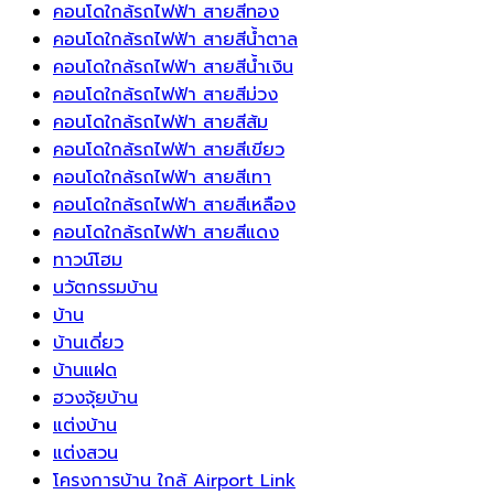
พลังงาน
คุณ
เสน่ห์
คอนโดใกล้รถไฟฟ้า สายสีทอง
บวก
ด้วย
ความ
คอนโดใกล้รถไฟฟ้า สายสีน้ำตาล
และ
น้ำพุ
สุขุม
คอนโดใกล้รถไฟฟ้า สายสีน้ำเงิน
ความ
เปลี่ยน
และ
คอนโดใกล้รถไฟฟ้า สายสีม่วง
เจริญ
พื้นที่
ความ
คอนโดใกล้รถไฟฟ้า สายสีส้ม
รุ่งเรือง
ธรรมดา
มี
คอนโดใกล้รถไฟฟ้า สายสีเขียว
ให้
ระดับ
คอนโดใกล้รถไฟฟ้า สายสีเทา
กลาย
ให้
คอนโดใกล้รถไฟฟ้า สายสีเหลือง
เป็น
กับ
คอนโดใกล้รถไฟฟ้า สายสีแดง
จุด
บ้าน
ทาวน์โฮม
เด่น
ได้
นวัตกรรมบ้าน
ที่
อย่าง
บ้าน
สวยงาม
ลงตัว
บ้านเดี่ยว
บ้านแฝด
ฮวงจุ้ยบ้าน
แต่งบ้าน
แต่งสวน
โครงการบ้าน ใกล้ Airport Link