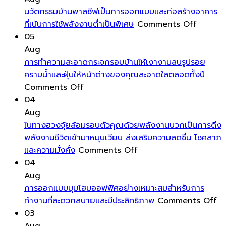
นวัตกรรมบ้านพาสซีฟเป็นการออกแบบและก่อสร้างอาคาร
on
ที่เน้นการใช้พลังงานต่ำเป็นพิเศษ
Comments Off
นวัตกรร
05
บ้าน
Aug
พาส
การทำความสะอาดกระจกรอบบ้านให้เงางามลบรูปรอย
ซีฟ
คราบน้ำและฝุ่นให้หน้าต่างของคุณสะอาดใสตลอดทั้งปี
on
เป็นการ
Comments Off
การ
ออกแบ
04
ทำความ
และ
Aug
สะอาด
ก่อสร้าง
ในทางฮวงจุ้ยล้อมรอบตัวคุณด้วยพลังงานบวกเป็นการดึง
กระจก
อาคาร
พลังงานชีวิตเข้ามาหมุนเวียน ส่งเสริมความสดชื่น โชคลาภ
รอบ
on
ที่
และความมั่งคั่ง
Comments Off
บ้าน
ใน
เน้น
04
ให้
ทาง
การ
Aug
เงา
ฮ
ใช้
การออกแบบมุมโฮมออฟฟิศอย่างเหมาะสมสำหรับการ
งาม
วง
พลังงา
o
ทำงานที่สะดวกสบายและมีประสิทธิภาพ
Comments Off
ลบ
จุ้ย
ต่ำ
กา
03
รูป
ล้อม
เป็น
อ