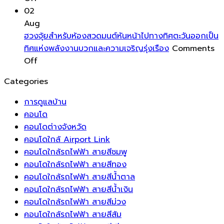
การ
ปี
ต่อ
นอน
ส่ง
มี
02
ปกป้อง
กับ
ของ
เสริม
ปร
Aug
พื้น
ระบบ
คุณ
ความ
ฮวงจุ้ยสำหรับห้องสวดมนต์หันหน้าไปทางทิศตะวันออกเป็น
ของ
บริหาร
สร้าง
สดชื่น
ทิศแห่งพลังงานบวกและความเจริญรุ่งเรือง
Comments
คุณ
on
จัดการ
บรรยากาศ
โชค
Off
ด้วย
ฮ
พลังงาน
ที่
ลาภ
Categories
แผ่น
วง
อัจฉริยะ
พริ้ว
และ
รอง
จุ้ย
ระบบ
ไหว
ความ
การดูแลบ้าน
ขา
สำหรับ
ชาร์จ
ดึง
มั่งคั่ง
คอนโด
เฟอร์นิเจอร์
ห้อง
แรง
ความ
คอนโดต่างจังหวัด
ช่วย
สวด
ดัน
เป็น
คอนโดใกล้ Airport Link
ยืด
มนต์
สูง
ธรรมชาติ
คอนโดใกล้รถไฟฟ้า สายสีชมพู
อายุ
หัน
สำหรับ
เข้า
คอนโดใกล้รถไฟฟ้า สายสีทอง
การ
หน้า
บ้าน
สู่
คอนโดใกล้รถไฟฟ้า สายสีน้ำตาล
ใช้
ไป
อัจฉริยะ
พื้นที่
คอนโดใกล้รถไฟฟ้า สายสีน้ำเงิน
งาน
ทาง
ยุค
พัก
คอนโดใกล้รถไฟฟ้า สายสีม่วง
ของ
ทิศ
ใหม่
ผ่อน
คอนโดใกล้รถไฟฟ้า สายสีส้ม
พื้น
ตะวัน