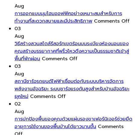
สูง
ให้
ทาง
มิติ
การ
Aug
เงา
ฮ
และ
ใช้
การออกแบบมุมโฮมออฟฟิศอย่างเหมาะสมสำหรับการ
งาม
วง
ความ
พลังงา
o
ทำงานที่สะดวกสบายและมีประสิทธิภาพ
Comments Off
ลบ
จุ้ย
โดด
ต่ำ
กา
03
รูป
ล้อม
เด่น
เป็น
อ
Aug
รอย
รอบ
มาก
พิเศษ
มุ
วิธีสร้างสวนสไตล์รีสอร์ทเขตร้อนบนระเบียงห้องนอนของ
คราบ
ตัว
ขึ้น
โฮ
คุณสร้างบรรยากาศที่พริ้วไหวดึงความเป็นธรรมชาติเข้าสู่
น้ำ
on
คุณ
ออ
พื้นที่พักผ่อน
Comments Off
และ
วิธี
ด้วย
อย
03
ฝุ่น
สร้าง
พลังงาน
เห
Aug
ให้
สวน
บวก
ส
สถานีชาร์จรถยนต์ไฟฟ้าเชื่อมต่อกับระบบบริหารจัดการ
หน้าต่าง
สไตล์
เป็นการ
สำ
พลังงานอัจฉริยะ ระบบชาร์จแรงดันสูงสำหรับบ้านอัจฉริยะ
ของ
on
รีสอร์ท
ดึง
กา
ยุคใหม่
Comments Off
คุณ
สถานี
เขต
พลังงาน
ทำ
02
สะอาด
ชาร์จ
ร้อน
ชีวิต
ที่
Aug
ใส
รถยนต์
บน
เข้า
สะ
การปกป้องพื้นของคุณด้วยแผ่นรองขาเฟอร์นิเจอร์ช่วยยืด
ตลอด
ไฟฟ้า
ระเบียง
มา
ส
อายุการใช้งานของพื้นบ้านได้ยาวนานขึ้น
Comments
on
ทั้ง
เชื่อม
ห้อง
หมุนเวียน
แล
Off