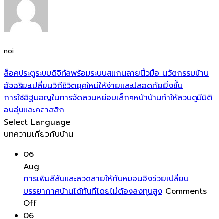
noi
ล็อคประตูระบบดิจิทัลพร้อมระบบสแกนลายนิ้วมือ นวัตกรรมบ้าน
อัจฉริยะเปลี่ยนวิถีชีวิตยุคใหม่ให้ง่ายและปลอดภัยยิ่งขึ้น
การใช้อิฐมอญในการจัดสวนหย่อมเล็กๆหน้าบ้านทำให้สวนดูมีมิติ
อบอุ่นและคลาสสิก
Select Language
บทความเกี่ยวกับบ้าน
06
Aug
การเพิ่มสีสันและลวดลายให้กับหมอนอิงช่วยเปลี่ยน
บรรยากาศบ้านได้ทันทีโดยไม่ต้องลงทุนสูง
Comments
on
Off
การ
06