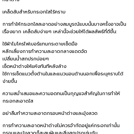
เคล็ดลับสำหรับกระจกใสไร้คราบ
การทำให้กระจกใสสะอาดอย่างสมบูรณ์แบบนั้นบางครั้งอาจเป็น
เรื่องยาก เคล็ดลับง่ายๆ เหล่านี้จะช่วยให้ได้ผลลัพธ์ที่ดีขึ้น:
ใช้ผ้าไมโครไฟเบอร์แทนกระดาษเช็ดมือ
หลีกเลี่ยงการทำความสะอาดกลางแดดจัด
เปลี่ยนน้ำสกปรกบ่อยๆ
เช็ดหน้าต่างให้แห้งทันทีหลังล้าง
ใช้การเช็ดแนวตั้งด้านในและแนวนอนด้านนอกเพื่อระบุคราบได้
ง่ายขึ้น
ความสม่ำเสมอและความอดทนเป็นกุญแจสำคัญในการทำให้
กระจกสะอาดใส
อย่าลืมทำความสะอาดกรอบหน้าต่างและมุ้งลวด
การทำความสะอาดหน้าต่างไม่ควรจำกัดอยู่แค่กระจกเท่านั้น
กรอบและมุ้งลวดก็สะสมฝุ่นและสิ่งสกปรกเช่นกัน