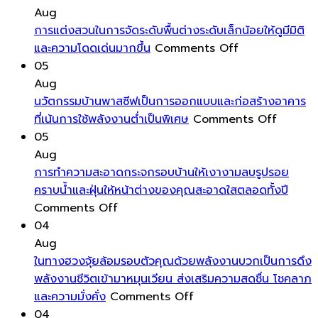
เพิ่ม
Aug
สีสัน
การแต่งสวนในการจัดระดับพื้นต่างระดับเล็กน้อยให้ดูมีมิติ
และ
on
และความโดดเด่นมากขึ้น
Comments Off
ลวดลาย
การ
05
ให้
แต่ง
Aug
กับ
สวน
นวัตกรรมบ้านพาสซีฟเป็นการออกแบบและก่อสร้างอาคาร
หมอน
ใน
on
ที่เน้นการใช้พลังงานต่ำเป็นพิเศษ
Comments Off
อิง
การ
นวัตกรร
05
ช่วย
จัด
บ้าน
Aug
เปลี่ยน
ระดับ
พาส
การทำความสะอาดกระจกรอบบ้านให้เงางามลบรูปรอย
บรรยากาศ
พื้น
ซีฟ
คราบน้ำและฝุ่นให้หน้าต่างของคุณสะอาดใสตลอดทั้งปี
บ้าน
on
ต่าง
เป็นการ
Comments Off
ได้
การ
ระดับ
ออกแบ
04
ทันที
ทำความ
เล็ก
และ
Aug
โดย
สะอาด
น้อย
ก่อสร้าง
ในทางฮวงจุ้ยล้อมรอบตัวคุณด้วยพลังงานบวกเป็นการดึง
ไม่
กระจก
ให้
อาคาร
พลังงานชีวิตเข้ามาหมุนเวียน ส่งเสริมความสดชื่น โชคลาภ
ต้อง
รอบ
on
ดู
ที่
และความมั่งคั่ง
Comments Off
ลงทุน
บ้าน
ใน
มี
เน้น
04