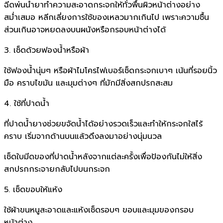
ฉีดพ่นน้ำยาทำความสะอาดกระจกให้ทั่วพื้นผิวหน้าต่างอย่าง
สม่ำเสมอ หลีกเลี่ยงการใช้ของเหลวมากเกินไป เพราะความชื้น
ส่วนเกินอาจหยดลงบนผนังหรือกรอบหน้าต่างได้
3. เช็ดด้วยฟองน้ำหรือผ้า
ใช้ฟองน้ำนุ่มๆ หรือผ้าไมโครไฟเบอร์เช็ดกระจกเบาๆ เน้นที่รอยนิ้ว
มือ คราบไขมัน และมุมต่างๆ ที่มักมีสิ่งสกปรกสะสม
4. ใช้ที่ปาดน้ำ
ที่ปาดน้ำยางช่วยขจัดน้ำได้อย่างรวดเร็วและทำให้กระจกใสไร้
คราบ เริ่มจากด้านบนแล้วดึงลงมาอย่างนุ่มนวล
เช็ดใบมีดของที่ปาดน้ำหลังจากแต่ละครั้งเพื่อป้องกันไม่ให้สิ่ง
สกปรกกระจายกลับไปบนกระจก
5. เช็ดขอบให้แห้ง
ใช้ผ้าขนหนูสะอาดและแห้งเช็ดรอบๆ ขอบและมุมของกรอบ
หน้าต่าง