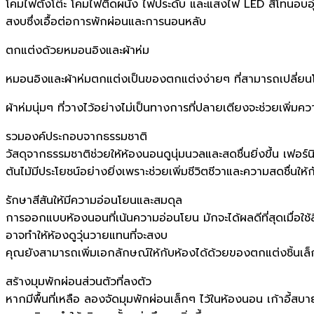
โคมไฟตั้งโต๊ะ โคมไฟติดผนัง ไฟประดับ และแสงไฟ LED สีโทนอบอุ
สงบซึ่งเอื้อต่อการพักผ่อนและการนอนหลับ
ตกแต่งด้วยหมอนอิงและผ้าห่ม
หมอนอิงและผ้าห่มตกแต่งเป็นของตกแต่งง่ายๆ ที่สามารถเปลี่ยนโ
ผ้าห่มนุ่มๆ ที่วางไว้อย่างไม่เป็นทางการที่ปลายเตียงจะช่วยเพิ่ม
รวมองค์ประกอบจากธรรมชาติ
วัสดุจากธรรมชาติช่วยให้ห้องนอนดูนุ่มนวลและสดชื่นยิ่งขึ้น เฟอร์นิ
ต้นไม้มีประโยชน์อย่างยิ่งเพราะช่วยเพิ่มชีวิตชีวาและความสดชื่นให
รักษาสีสันให้มีความอ่อนโยนและสมดุล
การออกแบบห้องนอนที่เน้นความอ่อนโยน มักจะได้ผลดีที่สุดเมื่อใช
อาจทำให้ห้องดูวุ่นวายแทนที่จะสงบ
คุณยังสามารถเพิ่มเอกลักษณ์ให้กับห้องได้ด้วยของตกแต่งชิ้นเล็
สร้างมุมพักผ่อนส่วนตัวที่ลงตัว
หากมีพื้นที่เหลือ ลองจัดมุมพักผ่อนเล็กๆ ไว้ในห้องนอน เก้าอี้สบ