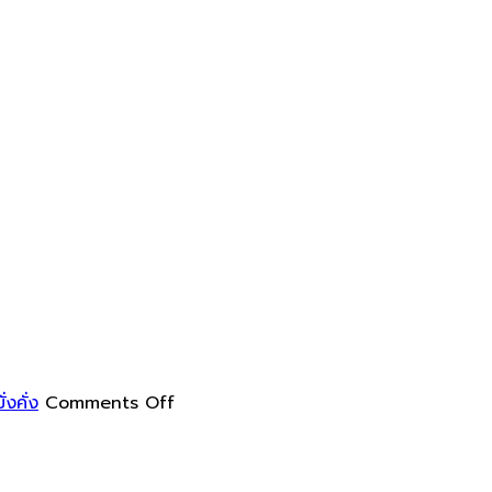
on
การ
ทำความ
สะอาด
on
งคั่ง
Comments Off
กระจก
ใน
รอบ
ทาง
้าน
ฮ