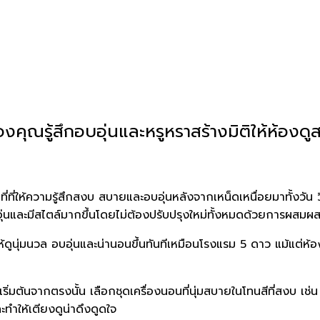
องคุณรู้สึกอบอุ่นและหรูหราสร้างมิติให้ห้องดู
่ที่ให้ความรู้สึกสงบ สบายและอบอุ่นหลังจากเหน็ดเหนื่อยมาทั้งวัน วิ
บอุ่นและมีสไตล์มากขึ้นโดยไม่ต้องปรับปรุงใหม่ทั้งหมดด้วยการผสมผส
ห้ดูนุ่มนวล อบอุ่นและน่านอนขึ้นทันทีเหมือนโรงแรม 5 ดาว แม้แต่ห้
มต้นจากตรงนั้น เลือกชุดเครื่องนอนที่นุ่มสบายในโทนสีที่สงบ เช่น
ทำให้เตียงดูน่าดึงดูดใจ