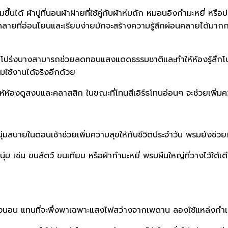
นได้ ผ้าปูที่นอนผ้าฝ้ายที่ใช้คู่กับผ้าห่มถัก หมอนอิงกำมะหยี่ หรื
ายที่อ่อนโยนและเรียบง่ายมักจะสร้างความรู้สึกผ่อนคลายได้มากก
านโปร่งบางสามารถช่วยลดทอนแสงแดดธรรมชาติและทำให้ห้องรู้สึกโ
มใช้งานได้จริงอีกด้วย
้ห้องดูสงบและคลาสสิก ในขณะที่โทนสีเอิร์ธโทนอ่อนๆ จะช่วยเพิ่มคว
นุ่มสบายในตอนเช้าช่วยเพิ่มความสุขให้กับชีวิตประจำวัน พรมยังช่ว
นนุ่ม เช่น ขนสัตว์ ขนเทียม หรือผ้ากำมะหยี่ พรมผืนใหญ่ที่วางไว้ใต
อน แทนที่จะพึ่งพาเฉพาะแสงไฟสว่างจากเพดาน ลองใช้แหล่งกำเนิด