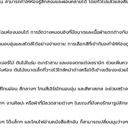
่น สามารถทำให้ห้องรู้สึกสงบและผ่อนคลายได้ โดยทั่วไปแล้วแสงส
ฉมห้องนอนได้ การจัดวางหมอนอิงที่มีขนาดและเนื้อผ้าแตกต่างกันจ
ความอบอุ่นและสไตล์ได้อย่างง่ายดาย การเลือกสีที่เข้ากันจะทำให้ห้
เจอร์ไม้ ต้นไม้ในร่ม ตะกร้าสาน และของตกแต่งเซรามิก ช่วยเพิ่มความอบ
้กับห้อง ต้นไม้ขนาดเล็กที่วางไว้ใกล้หน้าต่างหรือโต๊ะข้างเตียงจะช่
้สีโทนอ่อน สีกลางๆ โทนสีเอิร์ธโทนอบอุ่น และสีพาสเทล จะช่วยสร้า
กๆ งานศิลปะ หรือผ้าที่มีลวดลายต่างๆ ในขณะที่ยังคงรักษารูปลัก
ายๆ โต๊ะเล็กๆ และโคมไฟอ่านหนังสือสักอัน ก็สามารถเปลี่ยนมุมว่างๆ 