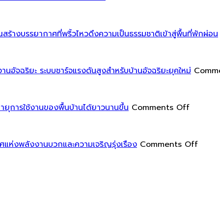
ให้
ที่
การ
โดย
ใ
ดู
เน้น
ออกแบบ
ไม่
เ
มี
การ
มุม
ต้อง
้างบรรยากาศที่พริ้วไหวดึงความเป็นธรรมชาติเข้าสู่พื้นที่พักผ่อน
มิติ
ใช้
โฮม
ลงทุน
และ
พลังงาน
ออฟฟิศ
สูง
ร
ความ
ต่ำ
อย่าง
านอัจฉริยะ ระบบชาร์จแรงดันสูงสำหรับบ้านอัจฉริยะยุคใหม่
Comme
โดด
เป็น
เหมาะ
เด่น
พิเศษ
สม
น
มาก
สำหรับ
on
แ
ยุการใช้งานของพื้นบ้านได้ยาวนานขึ้น
Comments Off
ขึ้น
การ
การ
ฝ
ทำงาน
ปกป้อง
ใ
ที่
พื้น
on
ห
ิศแห่งพลังงานบวกและความเจริญรุ่งเรือง
Comments Off
สะดวก
ของ
ฮ
สบาย
คุณ
วง
และ
ด้วย
จุ้ย
มี
แผ่น
สำหรับ
ใ
ประสิทธิภาพ
รอง
ห้อง
ขา
สวด
ท