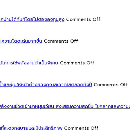
on
บ้านได้ทันทีโดยไม่ต้องลงทุนสูง
Comments Off
การ
เพิ่ม
on
สีสัน
และความโดดเด่นมากขึ้น
Comments Off
การ
และ
แต่ง
ลวดลาย
สวน
on
ให้
้นการใช้พลังงานต่ำเป็นพิเศษ
Comments Off
ใน
นวัตกรรม
กับ
การ
บ้าน
หมอน
จัด
พาส
อิง
และฝุ่นให้หน้าต่างของคุณสะอาดใสตลอดทั้งปี
Comments Off
ระดับ
ซีฟ
ช่วย
พื้น
เป็นการ
เปลี่ยน
ต่าง
ออกแบบ
บรรยากาศ
งานชีวิตเข้ามาหมุนเวียน ส่งเสริมความสดชื่น โชคลาภและความมั่
ระดับ
และ
บ้าน
เล็ก
ก่อสร้าง
ได้
น้อย
อาคาร
on
ทันที
บ
ี่สะดวกสบายและมีประสิทธิภาพ
Comments Off