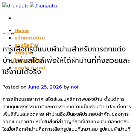
Skip
to
content
Home
แต่งบ้าน
นวัตกรรมบ้าน
ฮวงจุ้ยบ้าน
การเลือกรูปแบบผ้าม่านสำหรับการตกแต่ง
แต่งบ้าน
บ้านเพิ่มสไตล์เพื่อให้ได้ผ้าม่านที่ทั้งสวยและ
โครงการบ้าน
คอนโด ทำเลดี
ใช้งานได้จริง
Posted on
June 25, 2026
by
noi
การสร้างบรรยากาศ สไตล์และบุคลิกภาพของบ้าน ตั้งแต่การ
ควบคุมแสงธรรมชาติและการรักษาความเป็นส่วนตัว ไปจนถึงการ
เพิ่มสีสันและลวดลาย ผ้าม่านจึงเป็นองค์ประกอบสำคัญของการ
ออกแบบภายใน หนึ่งในสิ่งที่สำคัญที่สุดที่เจ้าของบ้านต้องตัดสิน
ใจเมื่อเลือกผ้าม่านคือการเลือกรูปแบบที่เหมาะสม รูปแบบผ้าม่านที่