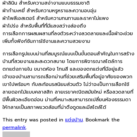
ผ้าลินิน สำหรับความสง่างามแบบธรรมชาติ
ผ้ากำมะหยี่ สำหรับความหรูหราและความอบอุ่น
ผ้าโพลีเอสเตอร์ สำหรับความทนทานและราคาไม่แพง
ผ้าโปร่ง สำหรับพื้นที่ที่มีแสงสว่างส่องถึง
การเลือกการผสมผสานที่ลงตัวระหว่างลวดลายและเนื้อผ้าจะช่วย
เพิ่มทั้งฟังก์ชันการใช้งานและความสวยงาม
การเลือกรูปแบบม่านที่สมบูรณ์แบบเป็นขั้นตอนสำคัญในการสร้าง
บ้านที่สวยงามและสะดวกสบาย โดยการพิจารณาสไตล์การ
ตกแต่งภายใน ขนาดห้อง โทนสี และของตกแต่งที่มีอยู่แล้ว
เจ้าของบ้านสามารถเลือกม่านที่ช่วยเสริมพื้นที่อยู่อาศัยของพวก
เขาไปพร้อมๆ กับสะท้อนรสนิยมส่วนตัว ไม่ว่าจะเป็นการเลือกใช้
ลายดอกไม้แบบคลาสสิก ลายเรขาคณิตสมัยใหม่ หรือลวดลายที่
มีพื้นผิวละเอียดอ่อน ม่านที่เหมาะสมสามารถเปลี่ยนห้องธรรมดา
ให้กลายเป็นสภาพแวดล้อมที่น่าดึงดูดและมีสไตล์ได้
This entry was posted in
แต่งบ้าน
. Bookmark the
permalink
.