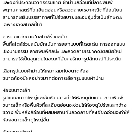
และองค์ประกอบจากธรรมชาติ ผ้าม่านสีอ่อนที่มีลายพิมพ์
พฤกษศาสตร์ที่ละเอียดอ่อนหรือลวดลายเรขาคณิตที่อ่อนโยน
สามารถเสริมบรรยากาศที่โปร่งสบายและอบอุ่นซึ่งเป็นลักษณะ
เฉพาะของสไตล์นี้ได้
การตกแต่งภายในสไตล์ร่วมสมัย
พื้นที่สไตล์ร่วมสมัยมักเน้นการออกแบบที่โดดเด่น การออกแบบ
เชิงนามธรรม ลายพิมพ์ศิลปะ และลวดลายเรขาคณิตสมัยใหม่
สามารถใช้เป็นจุดเด่นในขณะที่ยังคงรักษารูปลักษณ์ที่ประณีต
เลือกรูปแบบผ้าม่านให้เหมาะสมกับขนาดห้อง
ขนาดห้องมีผลอย่างมากต่อการเลือกรูปแบบผ้าม่าน
ห้องขนาดเล็ก
รูปแบบขนาดใหญ่และซับซ้อนอาจทำให้ห้องดูคับแคบ ลายพิมพ์
ขนาดเล็กหรือพื้นผิวที่ละเอียดอ่อนจะช่วยให้ห้องดูโปร่งและกว้าง
ขวาง พื้นหลังสีอ่อนที่ผสมผสานกับลวดลายที่ละเอียดอ่อนจะทำให้
ห้องขนาดเล็กดูใหญ่ขึ้น
ห้องขนาดใหญ่