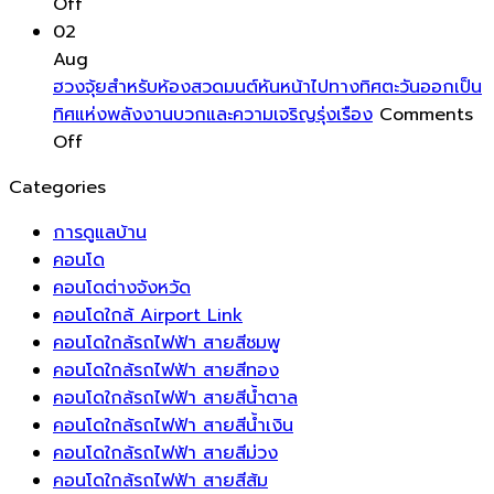
on
ทั้ง
เชื่อม
ห้อง
หมุนเวียน
แล
Off
การ
ปี
ต่อ
นอน
ส่ง
มี
02
ปกป้อง
กับ
ของ
เสริม
ปร
Aug
พื้น
ระบบ
คุณ
ความ
ฮวงจุ้ยสำหรับห้องสวดมนต์หันหน้าไปทางทิศตะวันออกเป็น
ของ
บริหาร
สร้าง
สดชื่น
ทิศแห่งพลังงานบวกและความเจริญรุ่งเรือง
Comments
คุณ
on
จัดการ
บรรยากาศ
โชค
Off
ด้วย
ฮ
พลังงาน
ที่
ลาภ
Categories
แผ่น
วง
อัจฉริยะ
พริ้ว
และ
รอง
จุ้ย
ระบบ
ไหว
ความ
การดูแลบ้าน
ขา
สำหรับ
ชาร์จ
ดึง
มั่งคั่ง
คอนโด
เฟอร์นิเจอร์
ห้อง
แรง
ความ
คอนโดต่างจังหวัด
ช่วย
สวด
ดัน
เป็น
คอนโดใกล้ Airport Link
ยืด
มนต์
สูง
ธรรมชาติ
คอนโดใกล้รถไฟฟ้า สายสีชมพู
อายุ
หัน
สำหรับ
เข้า
คอนโดใกล้รถไฟฟ้า สายสีทอง
การ
หน้า
บ้าน
สู่
คอนโดใกล้รถไฟฟ้า สายสีน้ำตาล
ใช้
ไป
อัจฉริยะ
พื้นที่
คอนโดใกล้รถไฟฟ้า สายสีน้ำเงิน
งาน
ทาง
ยุค
พัก
คอนโดใกล้รถไฟฟ้า สายสีม่วง
ของ
ทิศ
ใหม่
ผ่อน
คอนโดใกล้รถไฟฟ้า สายสีส้ม