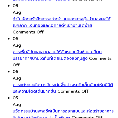
การ
08
ถู
Aug
พื้น
ทำไมห้องครัวจึงควรสว่าง? มุมมองฮวงจุ้ยบ้านส่งผลให้
อย่างไร
โชคลาภ เงินทองและโอกาสดีๆเข้าบ้านได้ง่าย
on
ให้
Comments Off
ทำไม
สะอาด
06
ห้อง
หมดจด
Aug
ครัว
และ
การเพิ่มสีสันและลวดลายให้กับหมอนอิงช่วยเปลี่ยน
จึง
ไม่
บรรยากาศบ้านได้ทันทีโดยไม่ต้องลงทุนสูง
Comments
on
ควร
ทิ้ง
Off
การ
สว่าง?
คราบ
06
เพิ่ม
มุม
เหนียว
Aug
สีสัน
มอง
และ
การแต่งสวนในการจัดระดับพื้นต่างระดับเล็กน้อยให้ดูมีมิติ
และ
ฮ
on
ไม่
และความโดดเด่นมากขึ้น
Comments Off
ลวดลาย
วง
การ
เกิด
05
ให้
จุ้ย
แต่ง
รอย
Aug
กับ
บ้าน
สวน
เหนอะ
นวัตกรรมบ้านพาสซีฟเป็นการออกแบบและก่อสร้างอาคาร
หมอน
ส่ง
ใน
เท้า
on
ที่เน้นการใช้พลังงานต่ำเป็นพิเศษ
Comments Off