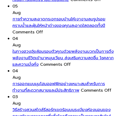
อิง
ผล
การ
หลัง
นวัตกรร
05
ช่วย
ให้
จัด
แห้ง
บ้าน
Aug
เปลี่ยน
โชค
ระดับ
พาส
การทำความสะอาดกระจกรอบบ้านให้เงางามลบรูปรอย
บรรยากาศ
ลาภ
พื้น
ซีฟ
คราบน้ำและฝุ่นให้หน้าต่างของคุณสะอาดใสตลอดทั้งปี
บ้าน
เงิน
on
ต่าง
เป็นการ
Comments Off
ได้
ทอง
การ
ระดับ
ออกแบ
04
ทันที
และ
ทำความ
เล็ก
และ
Aug
โดย
โอกาส
สะอาด
น้อย
ก่อสร้าง
ในทางฮวงจุ้ยล้อมรอบตัวคุณด้วยพลังงานบวกเป็นการดึง
ไม่
ดีๆ
กระจก
ให้
อาคาร
พลังงานชีวิตเข้ามาหมุนเวียน ส่งเสริมความสดชื่น โชคลาภ
ต้อง
เข้า
รอบ
on
ดู
ที่
และความมั่งคั่ง
Comments Off
ลงทุน
บ้าน
บ้าน
ใน
มี
เน้น
04
สูง
ได้
ให้
ทาง
มิติ
การ
Aug
ง่าย
เงา
ฮ
และ
ใช้
การออกแบบมุมโฮมออฟฟิศอย่างเหมาะสมสำหรับการ
งาม
วง
ความ
พลังงา
o
ทำงานที่สะดวกสบายและมีประสิทธิภาพ
Comments Off
ลบ
จุ้ย
โดด
ต่ำ
กา
03
รูป
ล้อม
เด่น
เป็น
อ
Aug
รอย
รอบ
มาก
พิเศษ
มุ
วิธีสร้างสวนสไตล์รีสอร์ทเขตร้อนบนระเบียงห้องนอนของ