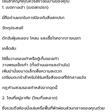
โซนสำคัญที่คุณควรสร้างในบ้านของคุณ
1. เขตทางเข้า (เขตสกปรก)
นี่คือด่านแรกในการป้องกันสิ่งสกปรก
วัตถุประสงค์:
ดักจับฝุ่นละออง โคลน และเชื้อโรคจากภายนอก
เคล็ดลับ:
ใช้ชั้นวางรองเท้าหรือตู้เก็บรองเท้า
วางพรมเช็ดเท้า (ทั้งด้านนอกและด้านใน)
เพิ่มม้านั่งขนาดเล็กเพื่อความสะดวก
เตรียมตะกร้าสำหรับใส่ร่มหรือสิ่งของที่ใช้กลางแจ้ง
กฎ:ห้ามสวมรองเท้าหลังจากจุดนี้
2. โซนที่อยู่อาศัย (โซนกึ่งสะอาด)
ซึ่งรวมถึงห้องนั่งเล่นหรือพื้นที่พักผ่อนส่วนกลางของคุณด้วย