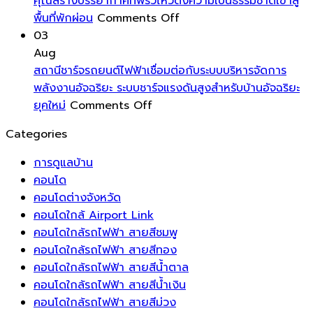
คราบ
ตัว
ขึ้น
โฮ
คุณสร้างบรรยากาศที่พริ้วไหวดึงความเป็นธรรมชาติเข้าสู่
น้ำ
on
คุณ
ออ
พื้นที่พักผ่อน
Comments Off
และ
วิธี
ด้วย
อย
03
ฝุ่น
สร้าง
พลังงาน
เห
Aug
ให้
สวน
บวก
ส
สถานีชาร์จรถยนต์ไฟฟ้าเชื่อมต่อกับระบบบริหารจัดการ
หน้าต่าง
สไตล์
เป็นการ
สำ
พลังงานอัจฉริยะ ระบบชาร์จแรงดันสูงสำหรับบ้านอัจฉริยะ
ของ
on
รีสอร์ท
ดึง
กา
ยุคใหม่
Comments Off
คุณ
สถานี
เขต
พลังงาน
ทำ
Categories
สะอาด
ชาร์จ
ร้อน
ชีวิต
ที่
ใส
รถยนต์
บน
เข้า
สะ
การดูแลบ้าน
ตลอด
ไฟฟ้า
ระเบียง
มา
ส
คอนโด
ทั้ง
เชื่อม
ห้อง
หมุนเวียน
แล
คอนโดต่างจังหวัด
ปี
ต่อ
นอน
ส่ง
มี
คอนโดใกล้ Airport Link
กับ
ของ
เสริม
ปร
คอนโดใกล้รถไฟฟ้า สายสีชมพู
ระบบ
คุณ
ความ
คอนโดใกล้รถไฟฟ้า สายสีทอง
บริหาร
สร้าง
สดชื่น
คอนโดใกล้รถไฟฟ้า สายสีน้ำตาล
จัดการ
บรรยากาศ
โชค
คอนโดใกล้รถไฟฟ้า สายสีน้ำเงิน
พลังงาน
ที่
ลาภ
คอนโดใกล้รถไฟฟ้า สายสีม่วง