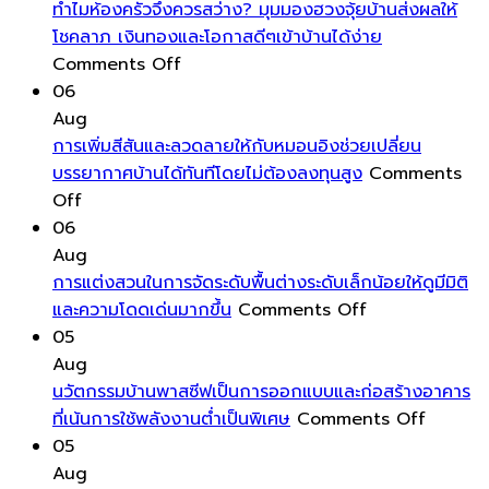
พื้น
ทำไมห้องครัวจึงควรสว่าง? มุมมองฮวงจุ้ยบ้านส่งผลให้
อย่างไร
โชคลาภ เงินทองและโอกาสดีๆเข้าบ้านได้ง่าย
on
ให้
Comments Off
ทำไม
สะอาด
06
ห้อง
หมดจด
Aug
ครัว
และ
การเพิ่มสีสันและลวดลายให้กับหมอนอิงช่วยเปลี่ยน
จึง
ไม่
บรรยากาศบ้านได้ทันทีโดยไม่ต้องลงทุนสูง
Comments
on
ควร
ทิ้ง
Off
การ
สว่าง?
คราบ
06
เพิ่ม
มุม
เหนียว
Aug
สีสัน
มอง
และ
การแต่งสวนในการจัดระดับพื้นต่างระดับเล็กน้อยให้ดูมีมิติ
และ
ฮ
on
ไม่
และความโดดเด่นมากขึ้น
Comments Off
ลวดลาย
วง
การ
เกิด
05
ให้
จุ้ย
แต่ง
รอย
Aug
กับ
บ้าน
สวน
เหนอะ
นวัตกรรมบ้านพาสซีฟเป็นการออกแบบและก่อสร้างอาคาร
หมอน
ส่ง
ใน
เท้า
on
ที่เน้นการใช้พลังงานต่ำเป็นพิเศษ
Comments Off
อิง
ผล
การ
หลัง
นวัตกรร
05
ช่วย
ให้
จัด
แห้ง
บ้าน
Aug