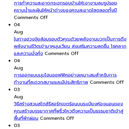
เปลี่ยน
โชค
ระดับ
พาส
การทำความสะอาดกระจกรอบบ้านให้เงางามลบรูปรอย
บรรยากาศ
ลาภ
พื้น
ซีฟ
คราบน้ำและฝุ่นให้หน้าต่างของคุณสะอาดใสตลอดทั้งปี
บ้าน
เงิน
on
ต่าง
เป็นการ
Comments Off
ได้
ทอง
การ
ระดับ
ออกแบ
04
ทันที
และ
ทำความ
เล็ก
และ
Aug
โดย
โอกาส
สะอาด
น้อย
ก่อสร้าง
ในทางฮวงจุ้ยล้อมรอบตัวคุณด้วยพลังงานบวกเป็นการดึง
ไม่
ดีๆ
กระจก
ให้
อาคาร
พลังงานชีวิตเข้ามาหมุนเวียน ส่งเสริมความสดชื่น โชคลาภ
ต้อง
เข้า
รอบ
on
ดู
ที่
และความมั่งคั่ง
Comments Off
ลงทุน
บ้าน
บ้าน
ใน
มี
เน้น
04
สูง
ได้
ให้
ทาง
มิติ
การ
Aug
ง่าย
เงา
ฮ
และ
ใช้
การออกแบบมุมโฮมออฟฟิศอย่างเหมาะสมสำหรับการ
งาม
วง
ความ
พลังงา
o
ทำงานที่สะดวกสบายและมีประสิทธิภาพ
Comments Off
ลบ
จุ้ย
โดด
ต่ำ
กา
03
รูป
ล้อม
เด่น
เป็น
อ
Aug
รอย
รอบ
มาก
พิเศษ
มุ
วิธีสร้างสวนสไตล์รีสอร์ทเขตร้อนบนระเบียงห้องนอนของ
คราบ
ตัว
ขึ้น
โฮ
คุณสร้างบรรยากาศที่พริ้วไหวดึงความเป็นธรรมชาติเข้าสู่
น้ำ
on
คุณ
ออ
พื้นที่พักผ่อน
Comments Off
และ
วิธี
ด้วย
อย
03