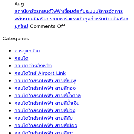
ฝุ่น
สร้าง
พลังงาน
เห
Aug
ให้
สวน
บวก
ส
สถานีชาร์จรถยนต์ไฟฟ้าเชื่อมต่อกับระบบบริหารจัดการ
หน้าต่าง
สไตล์
เป็นการ
สำ
พลังงานอัจฉริยะ ระบบชาร์จแรงดันสูงสำหรับบ้านอัจฉริยะ
ของ
on
รีสอร์ท
ดึง
กา
ยุคใหม่
Comments Off
คุณ
สถานี
เขต
พลังงาน
ทำ
Categories
สะอาด
ชาร์จ
ร้อน
ชีวิต
ที่
ใส
รถยนต์
บน
เข้า
สะ
การดูแลบ้าน
ตลอด
ไฟฟ้า
ระเบียง
มา
ส
คอนโด
ทั้ง
เชื่อม
ห้อง
หมุนเวียน
แล
คอนโดต่างจังหวัด
ปี
ต่อ
นอน
ส่ง
มี
คอนโดใกล้ Airport Link
กับ
ของ
เสริม
ปร
คอนโดใกล้รถไฟฟ้า สายสีชมพู
ระบบ
คุณ
ความ
คอนโดใกล้รถไฟฟ้า สายสีทอง
บริหาร
สร้าง
สดชื่น
คอนโดใกล้รถไฟฟ้า สายสีน้ำตาล
จัดการ
บรรยากาศ
โชค
คอนโดใกล้รถไฟฟ้า สายสีน้ำเงิน
พลังงาน
ที่
ลาภ
คอนโดใกล้รถไฟฟ้า สายสีม่วง
อัจฉริยะ
พริ้ว
และ
คอนโดใกล้รถไฟฟ้า สายสีส้ม
ระบบ
ไหว
ความ
คอนโดใกล้รถไฟฟ้า สายสีเขียว
ชาร์จ
ดึง
มั่งคั่ง
คอนโดใกล้รถไฟฟ้า สายสีเทา