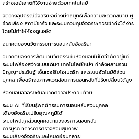
สร้างเลย์เอาต์ที่ใช้งานง่ายด้วยเทคโนโลยี
จัดวางอุปกรณ์อัจฉริยะอย่างมีกลยุทธ์เพื่อความสะดวกสบาย ผู้
ช่วยเสียง สถานีชาร์จ และระบบควบคุมอัจฉริยะควรเข้าถึงได้ง่าย
โดยไม่ทำให้ห้องดูแออัด
อนาคตของนวัตกรรมการนอนหลับอัจฉริยะ
อนาคตของการพัฒนานวัตกรรมในห้องนอนไม่ได้จำกัดอยู่แค่
ระบบไฟส่องสว่างแบบเดิมๆ เทคโนโลยีใหม่ๆ กำลังผสานรวม
ปัญญาประดิษฐ์ เซ็นเซอร์ไบโอเมตริก และระบบอัตโนมัติส่วน
บุคคล เพื่อสร้างสภาพแวดล้อมการนอนหลับที่ปรับเปลี่ยนได้สูง
ห้องนอนอัจฉริยะในอนาคตอาจประกอบด้วย:
ระบบ AI ที่เรียนรู้พฤติกรรมการนอนหลับส่วนบุคคล
เตียงอัจฉริยะปรับอุณหภูมิได้
ระบบไฟปลุกส่วนบุคคลตามวงจรการนอนหลับ
การบูรณาการการตรวจสอบสุขภาพ
ระบบเสียงอัจฉริยะและโหมดผ่อนคลาย