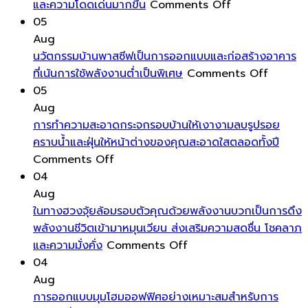
และ
on
และความโดดเด่นมากขึ้น
Comments Off
ลวดลาย
การ
05
ให้
แต่ง
Aug
กับ
สวน
นวัตกรรมบ้านพาสซีฟเป็นการออกแบบและก่อสร้างอาคาร
หมอน
ใน
on
ที่เน้นการใช้พลังงานต่ำเป็นพิเศษ
Comments Off
อิง
การ
นวัตกรร
05
ช่วย
จัด
บ้าน
Aug
เปลี่ยน
ระดับ
พาส
การทำความสะอาดกระจกรอบบ้านให้เงางามลบรูปรอย
บรรยากาศ
พื้น
ซีฟ
คราบน้ำและฝุ่นให้หน้าต่างของคุณสะอาดใสตลอดทั้งปี
บ้าน
on
ต่าง
เป็นการ
Comments Off
ได้
การ
ระดับ
ออกแบ
04
ทันที
ทำความ
เล็ก
และ
Aug
โดย
สะอาด
น้อย
ก่อสร้าง
ในทางฮวงจุ้ยล้อมรอบตัวคุณด้วยพลังงานบวกเป็นการดึง
ไม่
กระจก
ให้
อาคาร
พลังงานชีวิตเข้ามาหมุนเวียน ส่งเสริมความสดชื่น โชคลาภ
ต้อง
รอบ
on
ดู
ที่
และความมั่งคั่ง
Comments Off
ลงทุน
บ้าน
ใน
มี
เน้น
04
สูง
ให้
ทาง
มิติ
การ
Aug
เงา
ฮ
และ
ใช้
การออกแบบมุมโฮมออฟฟิศอย่างเหมาะสมสำหรับการ