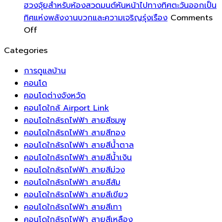
พื้น
ระบบ
คุณ
ความ
ฮวงจุ้ยสำหรับห้องสวดมนต์หันหน้าไปทางทิศตะวันออกเป็น
ของ
บริหาร
สร้าง
สดชื่น
ทิศแห่งพลังงานบวกและความเจริญรุ่งเรือง
Comments
คุณ
on
จัดการ
บรรยากาศ
โชค
Off
ด้วย
ฮ
พลังงาน
ที่
ลาภ
Categories
แผ่น
วง
อัจฉริยะ
พริ้ว
และ
รอง
จุ้ย
ระบบ
ไหว
ความ
การดูแลบ้าน
ขา
สำหรับ
ชาร์จ
ดึง
มั่งคั่ง
คอนโด
เฟอร์นิเจอร์
ห้อง
แรง
ความ
คอนโดต่างจังหวัด
ช่วย
สวด
ดัน
เป็น
คอนโดใกล้ Airport Link
ยืด
มนต์
สูง
ธรรมชาติ
คอนโดใกล้รถไฟฟ้า สายสีชมพู
อายุ
หัน
สำหรับ
เข้า
คอนโดใกล้รถไฟฟ้า สายสีทอง
การ
หน้า
บ้าน
สู่
คอนโดใกล้รถไฟฟ้า สายสีน้ำตาล
ใช้
ไป
อัจฉริยะ
พื้นที่
คอนโดใกล้รถไฟฟ้า สายสีน้ำเงิน
งาน
ทาง
ยุค
พัก
คอนโดใกล้รถไฟฟ้า สายสีม่วง
ของ
ทิศ
ใหม่
ผ่อน
คอนโดใกล้รถไฟฟ้า สายสีส้ม
พื้น
ตะวัน
คอนโดใกล้รถไฟฟ้า สายสีเขียว
บ้าน
ออก
คอนโดใกล้รถไฟฟ้า สายสีเทา
ได้
เป็น
คอนโดใกล้รถไฟฟ้า สายสีเหลือง