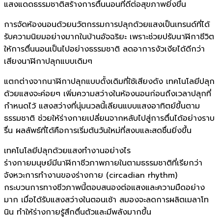
แสงแดดธรรมชาติสร้างการตื่นนอนที่ดีต่อสุขภาพยิ่งขึ้น
การจัดห้องนอนด้วยนวัตกรรมการปลุกด้วยแสงเป็นเทรนด์ที่ได้
รับความนิยมอย่างมากในบ้านอัจฉริยะ เพราะช่วยปรับนาฬิกาชีวิต
ให้การตื่นนอนเป็นไปอย่างธรรมชาติ ลดอาการงัวเงียได้ดีกว่า
เสียงนาฬิกาปลุกแบบเดิมๆ
แตกต่างจากนาฬิกาปลุกแบบดั้งเดิมที่ใช้เสียงดัง เทคโนโลยีปลุก
ด้วยแสงจะค่อยๆ เพิ่มความสว่างในห้องนอนก่อนถึงเวลาปลุกที่
กำหนดไว้ แสงสว่างที่นุ่มนวลนี้เลียนแบบแสงอาทิตย์ขึ้นตาม
ธรรมชาติ ช่วยให้ร่างกายเปลี่ยนจากหลับไปสู่การตื่นได้อย่างราบ
รื่น ผลลัพธ์ที่ได้คือการเริ่มต้นวันใหม่ที่สงบและสดชื่นยิ่งขึ้น
เทคโนโลยีปลุกด้วยแสงทำงานอย่างไร
ร่างกายมนุษย์มีนาฬิกาชีวภาพภายในตามธรรมชาติที่เรียกว่า
จังหวะการทำงานของร่างกาย (circadian rhythm)
กระบวนการทางชีวภาพนี้ตอบสนองต่อแสงและความมืดอย่าง
มาก เมื่อได้รับแสงสว่างในตอนเช้า สมองจะลดการผลิตเมลาโท
นิน ทำให้ร่างกายรู้สึกตื่นตัวและมีพลังมากขึ้น