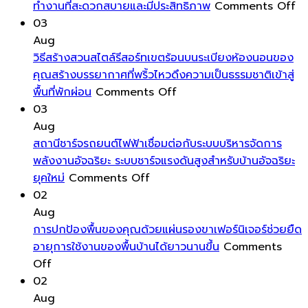
งาม
วง
ความ
พลังงา
o
ทำงานที่สะดวกสบายและมีประสิทธิภาพ
Comments Off
ลบ
จุ้ย
โดด
ต่ำ
กา
03
รูป
ล้อม
เด่น
เป็น
อ
Aug
รอย
รอบ
มาก
พิเศษ
มุ
วิธีสร้างสวนสไตล์รีสอร์ทเขตร้อนบนระเบียงห้องนอนของ
คราบ
ตัว
ขึ้น
โฮ
คุณสร้างบรรยากาศที่พริ้วไหวดึงความเป็นธรรมชาติเข้าสู่
น้ำ
on
คุณ
ออ
พื้นที่พักผ่อน
Comments Off
และ
วิธี
ด้วย
อย
03
ฝุ่น
สร้าง
พลังงาน
เห
Aug
ให้
สวน
บวก
ส
สถานีชาร์จรถยนต์ไฟฟ้าเชื่อมต่อกับระบบบริหารจัดการ
หน้าต่าง
สไตล์
เป็นการ
สำ
พลังงานอัจฉริยะ ระบบชาร์จแรงดันสูงสำหรับบ้านอัจฉริยะ
ของ
on
รีสอร์ท
ดึง
กา
ยุคใหม่
Comments Off
คุณ
สถานี
เขต
พลังงาน
ทำ
02
สะอาด
ชาร์จ
ร้อน
ชีวิต
ที่
Aug
ใส
รถยนต์
บน
เข้า
สะ
การปกป้องพื้นของคุณด้วยแผ่นรองขาเฟอร์นิเจอร์ช่วยยืด
ตลอด
ไฟฟ้า
ระเบียง
มา
ส
อายุการใช้งานของพื้นบ้านได้ยาวนานขึ้น
Comments
on
ทั้ง
เชื่อม
ห้อง
หมุนเวียน
แล
Off
การ
ปี
ต่อ
นอน
ส่ง
มี
02
ปกป้อง
กับ
ของ
เสริม
ปร
Aug