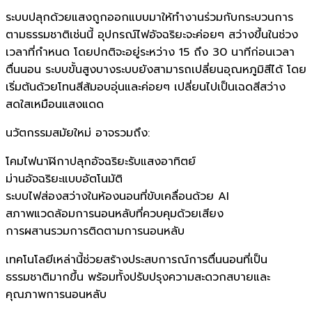
ระบบปลุกด้วยแสงถูกออกแบบมาให้ทำงานร่วมกับกระบวนการ
ตามธรรมชาติเช่นนี้ อุปกรณ์ไฟอัจฉริยะจะค่อยๆ สว่างขึ้นในช่วง
เวลาที่กำหนด โดยปกติจะอยู่ระหว่าง 15 ถึง 30 นาทีก่อนเวลา
ตื่นนอน ระบบขั้นสูงบางระบบยังสามารถเปลี่ยนอุณหภูมิสีได้ โดย
เริ่มต้นด้วยโทนสีส้มอบอุ่นและค่อยๆ เปลี่ยนไปเป็นเฉดสีสว่าง
สดใสเหมือนแสงแดด
นวัตกรรมสมัยใหม่ อาจรวมถึง:
โคมไฟนาฬิกาปลุกอัจฉริยะรับแสงอาทิตย์
ม่านอัจฉริยะแบบอัตโนมัติ
ระบบไฟส่องสว่างในห้องนอนที่ขับเคลื่อนด้วย AI
สภาพแวดล้อมการนอนหลับที่ควบคุมด้วยเสียง
การผสานรวมการติดตามการนอนหลับ
เทคโนโลยีเหล่านี้ช่วยสร้างประสบการณ์การตื่นนอนที่เป็น
ธรรมชาติมากขึ้น พร้อมทั้งปรับปรุงความสะดวกสบายและ
คุณภาพการนอนหลับ