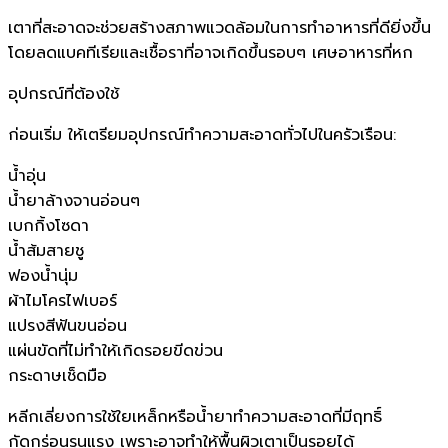
เตาที่สะอาดจะช่วยสร้างสภาพแวดล้อมในการทำอาหารที่ดียิ่งขึ้น
โดยลดแบคทีเรียและเชื้อราที่อาจเกิดขึ้นรอบๆ เศษอาหารที่หก
อุปกรณ์ที่ต้องใช้
ก่อนเริ่ม ให้เตรียมอุปกรณ์ทำความสะอาดทั่วไปในครัวเรือน:
น้ำอุ่น
น้ำยาล้างจานอ่อนๆ
เบกกิ้งโซดา
น้ำส้มสายชู
ฟองน้ำนุ่ม
ผ้าไมโครไฟเบอร์
แปรงสีฟันขนอ่อน
แผ่นขัดที่ไม่ทำให้เกิดรอยขีดข่วน
กระดาษเช็ดมือ
หลีกเลี่ยงการใช้ใยเหล็กหรือน้ำยาทำความสะอาดที่มีฤทธิ์
กัดกร่อนรุนแรง เพราะอาจทำให้พื้นผิวเตาเป็นรอยได้