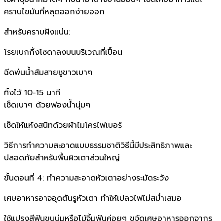
คราบไขมันที่หลุดออกง่ายออก
สำหรับคราบฝังแน่น:
โรยเบกกิ้งโซดาลงบนบริเวณที่เปื้อน
ฉีดพ่นน้ำส้มสายชูขาวเบาๆ
ทิ้งไว้ 10-15 นาที
เช็ดเบาๆ ด้วยฟองน้ำนุ่มๆ
เช็ดให้แห้งสนิทด้วยผ้าไมโครไฟเบอร์
วิธีการทำความสะอาดแบบธรรมชาติวิธีนี้มีประสิทธิภาพและ
ปลอดภัยสำหรับพื้นผิวเตาส่วนใหญ่
ขั้นตอนที่ 4: ทำความสะอาดหัวเตาอย่างระมัดระวัง
เศษอาหารอาจอุดตันรูหัวเตา ทำให้เปลวไฟไม่สม่ำเสมอ
ใช้แปรงสีฟันขนนุ่มหรือไม้จิ้มฟันค่อยๆ ขจัดเศษอาหารออกจากรู