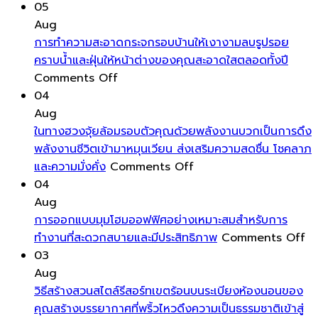
อิง
การ
นวัตกรร
05
ช่วย
จัด
บ้าน
Aug
เปลี่ยน
ระดับ
พาส
การทำความสะอาดกระจกรอบบ้านให้เงางามลบรูปรอย
บรรยากาศ
พื้น
ซีฟ
คราบน้ำและฝุ่นให้หน้าต่างของคุณสะอาดใสตลอดทั้งปี
บ้าน
on
ต่าง
เป็นการ
Comments Off
ได้
การ
ระดับ
ออกแบ
04
ทันที
ทำความ
เล็ก
และ
Aug
โดย
สะอาด
น้อย
ก่อสร้าง
ในทางฮวงจุ้ยล้อมรอบตัวคุณด้วยพลังงานบวกเป็นการดึง
ไม่
กระจก
ให้
อาคาร
พลังงานชีวิตเข้ามาหมุนเวียน ส่งเสริมความสดชื่น โชคลาภ
ต้อง
รอบ
on
ดู
ที่
และความมั่งคั่ง
Comments Off
ลงทุน
บ้าน
ใน
มี
เน้น
04
สูง
ให้
ทาง
มิติ
การ
Aug
เงา
ฮ
และ
ใช้
การออกแบบมุมโฮมออฟฟิศอย่างเหมาะสมสำหรับการ
งาม
วง
ความ
พลังงา
o
ทำงานที่สะดวกสบายและมีประสิทธิภาพ
Comments Off
ลบ
จุ้ย
โดด
ต่ำ
กา
03
รูป
ล้อม
เด่น
เป็น
อ
Aug
รอย
รอบ
มาก
พิเศษ
มุ
วิธีสร้างสวนสไตล์รีสอร์ทเขตร้อนบนระเบียงห้องนอนของ
คราบ
ตัว
ขึ้น
โฮ
คุณสร้างบรรยากาศที่พริ้วไหวดึงความเป็นธรรมชาติเข้าสู่