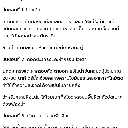
ขั้นตอนที่ 1: ปิดแก๊ส
ความปลอดภัยต้องมาก่อนเสมอ ตรวจสอบให้แน่ใจว่าเตาเย็น
สนิทก่อนทำความสะอาด ปิดแก๊สหากจำเป็น และถอดชิ้นส่วนที่
ถอดได้ออกอย่างระมัดระวัง
ห้ามทำความสะอาดหัวเตาขณะที่ยังร้อนอยู่
ขั้นตอนที่ 2: ถอดตะแกรงและฝาครอบหัวเตา
ยกตะแกรงและฝาครอบหัวเตาออก แช่ในน้ำอุ่นผสมสบู่ประมาณ
20-30 นาที วิธีนี้จะช่วยคลายคราบไขมันและเศษอาหารที่ไหม้ติด
ทำให้ทำความสะอาดได้ง่ายขึ้นในภายหลัง
สำหรับคราบฝังแน่น ให้โรยเบกกิ้งโซดาลงบนพื้นผิวแล้วขัดเบาๆ
ด้วยฟองน้ำ
ขั้นตอนที่ 3: ทำความสะอาดพื้นผิวเตา
ใช้ผ้าชุบน้ำหมาดๆ กับน้ำยาล้างจานอ่อนๆ เช็ดเศษอาหารและ