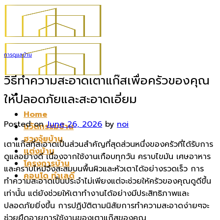
Skip
to
content
การดูแลบ้าน
วิธีทำความสะอาดเตาแก๊สเพื่อครัวของคุณ
ให้ปลอดภัยและสะอาดเอี่ยม
Home
Posted on
June 26, 2026
by
noi
นวัตกรรมบ้าน
ฮวงจุ้ยบ้าน
เตาแก๊สที่สะอาดเป็นส่วนสำคัญที่สุดส่วนหนึ่งของครัวที่ได้รับการ
แต่งบ้าน
ดูแลอย่างดี เนื่องจากใช้งานเกือบทุกวัน คราบไขมัน เศษอาหาร
โครงการบ้าน
และคราบไหม้จึงสะสมบนพื้นผิวและหัวเตาได้อย่างรวดเร็ว การ
คอนโด ทำเลดี
ทำความสะอาดเป็นประจำไม่เพียงแต่จะช่วยให้ครัวของคุณดูดีขึ้น
เท่านั้น แต่ยังช่วยให้เตาทำงานได้อย่างมีประสิทธิภาพและ
ปลอดภัยยิ่งขึ้น การปฏิบัติตามนิสัยการทำความสะอาดง่ายๆจะ
ช่วยยืดอายุการใช้งานของเตาแก๊สของคุณ