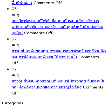
น้ำ
on
คุณ
ออ
พื้นที่พักผ่อน
Comments Off
และ
วิธี
ด้วย
อย
03
ฝุ่น
สร้าง
พลังงาน
เห
Aug
ให้
สวน
บวก
ส
สถานีชาร์จรถยนต์ไฟฟ้าเชื่อมต่อกับระบบบริหารจัดการ
หน้าต่าง
สไตล์
เป็นการ
สำ
พลังงานอัจฉริยะ ระบบชาร์จแรงดันสูงสำหรับบ้านอัจฉริยะ
ของ
on
รีสอร์ท
ดึง
กา
ยุคใหม่
Comments Off
คุณ
สถานี
เขต
พลังงาน
ทำ
02
สะอาด
ชาร์จ
ร้อน
ชีวิต
ที่
Aug
ใส
รถยนต์
บน
เข้า
สะ
การปกป้องพื้นของคุณด้วยแผ่นรองขาเฟอร์นิเจอร์ช่วยยืด
ตลอด
ไฟฟ้า
ระเบียง
มา
ส
อายุการใช้งานของพื้นบ้านได้ยาวนานขึ้น
Comments
on
ทั้ง
เชื่อม
ห้อง
หมุนเวียน
แล
Off
การ
ปี
ต่อ
นอน
ส่ง
มี
02
ปกป้อง
กับ
ของ
เสริม
ปร
Aug
พื้น
ระบบ
คุณ
ความ
ฮวงจุ้ยสำหรับห้องสวดมนต์หันหน้าไปทางทิศตะวันออกเป็น
ของ
บริหาร
สร้าง
สดชื่น
ทิศแห่งพลังงานบวกและความเจริญรุ่งเรือง
Comments
คุณ
on
จัดการ
บรรยากาศ
โชค
Off
ด้วย
ฮ
พลังงาน
ที่
ลาภ
Categories
แผ่น
วง
อัจฉริยะ
พริ้ว
และ