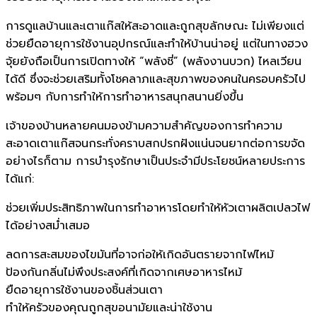
การดูแลบ้านและเตาแก๊สให้สะอาดและถูกสุขลักษณะ ไม่เพียงแต่
ช่วยยืดอายุการใช้งานอุปกรณ์และทำให้บ้านน่าอยู่ แต่ในทางฮวง
จุ้ยยังถือเป็นการเปิดทางให้ “พลังชี่” (พลังงานบวก) ไหลเวียน
ได้ดี ซึ่งจะช่วยเสริมทั้งโชคลาภและสุขภาพของคนในครอบครัวไป
พร้อมๆ กับการทำให้การทำอาหารสนุกสนานยิ่งขึ้น
เจ้าของบ้านหลายคนมองข้ามความสำคัญของการทำความ
สะอาดเตาแก๊สจนกระทั่งคราบสกปรกฝังแน่นจนยากต่อการขจัด
อย่างไรก็ตาม การบำรุงรักษาเป็นประจำมีประโยชน์หลายประการ
ได้แก่:
ช่วยเพิ่มประสิทธิภาพในการทำอาหารโดยทำให้หัวเตาผลิตเปลวไฟ
ได้อย่างสม่ำเสมอ
ลดการสะสมของไขมันที่อาจก่อให้เกิดอันตรายจากไฟไหม้
ป้องกันกลิ่นไม่พึงประสงค์ที่เกิดจากเศษอาหารไหม้
ยืดอายุการใช้งานของชิ้นส่วนเตา
ทำให้ครัวของคุณถูกสุขอนามัยและน่าใช้งาน