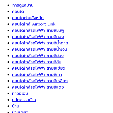
รอง
จุ้ย
ระบบ
ไหว
ความ
การดูแลบ้าน
ขา
สำหรับ
ชาร์จ
ดึง
มั่งคั่ง
คอนโด
เฟอร์นิเจอร์
ห้อง
แรง
ความ
คอนโดต่างจังหวัด
ช่วย
สวด
ดัน
เป็น
คอนโดใกล้ Airport Link
ยืด
มนต์
สูง
ธรรมชาติ
คอนโดใกล้รถไฟฟ้า สายสีชมพู
อายุ
หัน
สำหรับ
เข้า
คอนโดใกล้รถไฟฟ้า สายสีทอง
การ
หน้า
บ้าน
สู่
คอนโดใกล้รถไฟฟ้า สายสีน้ำตาล
ใช้
ไป
อัจฉริยะ
พื้นที่
คอนโดใกล้รถไฟฟ้า สายสีน้ำเงิน
งาน
ทาง
ยุค
พัก
คอนโดใกล้รถไฟฟ้า สายสีม่วง
ของ
ทิศ
ใหม่
ผ่อน
คอนโดใกล้รถไฟฟ้า สายสีส้ม
พื้น
ตะวัน
คอนโดใกล้รถไฟฟ้า สายสีเขียว
บ้าน
ออก
คอนโดใกล้รถไฟฟ้า สายสีเทา
ได้
เป็น
คอนโดใกล้รถไฟฟ้า สายสีเหลือง
ยาวนาน
ทิศ
คอนโดใกล้รถไฟฟ้า สายสีแดง
ขึ้น
แห่ง
ทาวน์โฮม
พลังงาน
นวัตกรรมบ้าน
บวก
บ้าน
และ
บ้านเดี่ยว