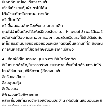
มีเอกลักษณ์และเรื่องราว เช่น:
เก้าอี้เท้าแขนหุ้มผ้า ขาไม้โค้ง
โต๊ะข้างเตียงโบราณขนาดเล็ก
เก้าอี้โยกไม้
เก้าอี้เอนนอนสำหรับเพิ่มความคลาสสิก
คุณไม่จำเป็นต้องใช้เฟอร์นิเจอร์โบราณแท้ๆ เสมอไป เฟอร์นิเจอร์
สมัยใหม่ที่มีองค์ประกอบการออกแบบสไตล์วินเทจก็ใช้ได้ดีเช่นกัน
เคล็ดลับ:ร้านขายของมือสองและตลาดนัดเป็นสถานที่ที่ดีเยี่ยมใน
การค้นหาสินค้าที่มีเอกลักษณ์และราคาไม่แพง
4. เลือกใช้สีโทนอ่อนละมุนและชวนให้นึกถึงอดีต
สีมีบทบาทสำคัญในการสร้างบรรยากาศ พื้นที่สไตล์วินเทจมักใช้
โทนสีอ่อนละมุนที่ให้ความรู้สึกสงบ เช่น:
สีครีมและสีเบจ
สีชมพูอมฝุ่น
สีเขียวเสจ
สีฟ้าอ่อนหรือสีพาสเทล
หลีกเลี่ยงสีที่สว่างจ้าหรือสีนีออนจัดจ้าน ให้เน้นโทนสีอบอุ่นและสี