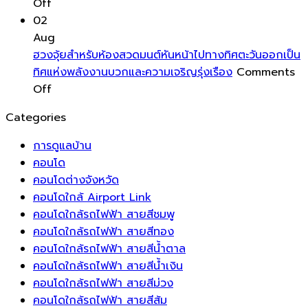
on
ทั้ง
เชื่อม
ห้อง
หมุนเวียน
แล
Off
การ
ปี
ต่อ
นอน
ส่ง
มี
02
ปกป้อง
กับ
ของ
เสริม
ปร
Aug
พื้น
ระบบ
คุณ
ความ
ฮวงจุ้ยสำหรับห้องสวดมนต์หันหน้าไปทางทิศตะวันออกเป็น
ของ
บริหาร
สร้าง
สดชื่น
ทิศแห่งพลังงานบวกและความเจริญรุ่งเรือง
Comments
คุณ
on
จัดการ
บรรยากาศ
โชค
Off
ด้วย
ฮ
พลังงาน
ที่
ลาภ
Categories
แผ่น
วง
อัจฉริยะ
พริ้ว
และ
รอง
จุ้ย
ระบบ
ไหว
ความ
การดูแลบ้าน
ขา
สำหรับ
ชาร์จ
ดึง
มั่งคั่ง
คอนโด
เฟอร์นิเจอร์
ห้อง
แรง
ความ
คอนโดต่างจังหวัด
ช่วย
สวด
ดัน
เป็น
คอนโดใกล้ Airport Link
ยืด
มนต์
สูง
ธรรมชาติ
คอนโดใกล้รถไฟฟ้า สายสีชมพู
อายุ
หัน
สำหรับ
เข้า
คอนโดใกล้รถไฟฟ้า สายสีทอง
การ
หน้า
บ้าน
สู่
คอนโดใกล้รถไฟฟ้า สายสีน้ำตาล
ใช้
ไป
อัจฉริยะ
พื้นที่
คอนโดใกล้รถไฟฟ้า สายสีน้ำเงิน
งาน
ทาง
ยุค
พัก
คอนโดใกล้รถไฟฟ้า สายสีม่วง
ของ
ทิศ
ใหม่
ผ่อน
คอนโดใกล้รถไฟฟ้า สายสีส้ม