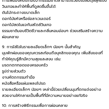
การเพิ่มองค์ประกอบจากธรรมชาติสามารถช่วยปรับสมดุลลุคแบบ
วินเทจและทำให้พื้นที่ดูสดชื่นขึ้นได้:
ต้นไม้กระถางขนาดเล็ก
ดอกไม้แห้งหรือช่อลาเวนเดอร์
ดอกไม้สดในแจกันสไตล์วินเทจ
ธรรมชาติมอบชีวิตชีวาและกลิ่นหอมอ่อนๆ ช่วยเสริมสร้างความ
ผ่อนคลาย
9. การใส่ใจในรายละเอียดเล็กๆ น้อยๆ นั้นสำคัญ
มุมพักผ่อนของคุณควรสะท้อนถึงบุคลิกของคุณ เพิ่มสิ่งของที่
ทำให้คุณรู้สึกมีความสุขและสงบ เช่น:
มรดกตกทอดของครอบครัว
รูปถ่ายส่วนตัว
งานหัตถกรรมทำมือ
หนังสือหรือแผ่นเพลงโปรด
รายละเอียดเล็กๆ น้อยๆ เหล่านี้ช่วยเปลี่ยนมุมที่ตกแต่งอย่าง
สวยงามให้กลายเป็นพื้นที่ที่มีความหมายอย่างแท้จริง
10. การสร้างพิธีกรรมเพื่อการผ่อนคลาย