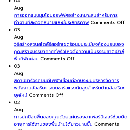
ลงทุน
บ้าน
ใน
มี
เน้น
04
สูง
ให้
ทาง
มิติ
การ
Aug
เงา
ฮ
และ
ใช้
การออกแบบมุมโฮมออฟฟิศอย่างเหมาะสมสำหรับการ
งาม
วง
ความ
พลังงา
o
ทำงานที่สะดวกสบายและมีประสิทธิภาพ
Comments Off
ลบ
จุ้ย
โดด
ต่ำ
กา
03
รูป
ล้อม
เด่น
เป็น
อ
Aug
รอย
รอบ
มาก
พิเศษ
มุ
วิธีสร้างสวนสไตล์รีสอร์ทเขตร้อนบนระเบียงห้องนอนของ
คราบ
ตัว
ขึ้น
โฮ
คุณสร้างบรรยากาศที่พริ้วไหวดึงความเป็นธรรมชาติเข้าสู่
น้ำ
on
คุณ
ออ
พื้นที่พักผ่อน
Comments Off
และ
วิธี
ด้วย
อย
03
ฝุ่น
สร้าง
พลังงาน
เห
Aug
ให้
สวน
บวก
ส
สถานีชาร์จรถยนต์ไฟฟ้าเชื่อมต่อกับระบบบริหารจัดการ
หน้าต่าง
สไตล์
เป็นการ
สำ
พลังงานอัจฉริยะ ระบบชาร์จแรงดันสูงสำหรับบ้านอัจฉริยะ
ของ
on
รีสอร์ท
ดึง
กา
ยุคใหม่
Comments Off
คุณ
สถานี
เขต
พลังงาน
ทำ
02
สะอาด
ชาร์จ
ร้อน
ชีวิต
ที่
Aug
ใส
รถยนต์
บน
เข้า
สะ
การปกป้องพื้นของคุณด้วยแผ่นรองขาเฟอร์นิเจอร์ช่วยยืด
ตลอด
ไฟฟ้า
ระเบียง
มา
ส
อายุการใช้งานของพื้นบ้านได้ยาวนานขึ้น
Comments