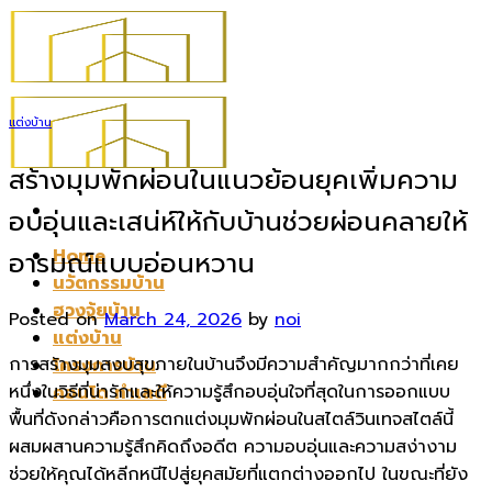
Skip
to
content
แต่งบ้าน
สร้างมุมพักผ่อนในแนวย้อนยุคเพิ่มความ
อบอุ่นและเสน่ห์ให้กับบ้านช่วยผ่อนคลายให้
Home
อารมณ์แบบอ่อนหวาน
นวัตกรรมบ้าน
ฮวงจุ้ยบ้าน
Posted on
March 24, 2026
by
noi
แต่งบ้าน
การสร้างมุมสงบสุขภายในบ้านจึงมีความสำคัญมากกว่าที่เคย
โครงการบ้าน
หนึ่งในวิธีที่น่ารักและให้ความรู้สึกอบอุ่นใจที่สุดในการออกแบบ
คอนโด ทำเลดี
พื้นที่ดังกล่าวคือการตกแต่งมุมพักผ่อนในสไตล์วินเทจสไตล์นี้
ผสมผสานความรู้สึกคิดถึงอดีต ความอบอุ่นและความสง่างาม
ช่วยให้คุณได้หลีกหนีไปสู่ยุคสมัยที่แตกต่างออกไป ในขณะที่ยัง