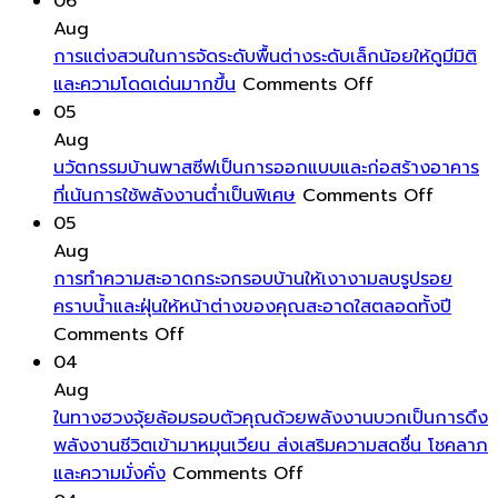
การ
06
เพิ่ม
Aug
สีสัน
การแต่งสวนในการจัดระดับพื้นต่างระดับเล็กน้อยให้ดูมีมิติ
และ
on
และความโดดเด่นมากขึ้น
Comments Off
ลวดลาย
การ
05
ให้
แต่ง
Aug
กับ
สวน
นวัตกรรมบ้านพาสซีฟเป็นการออกแบบและก่อสร้างอาคาร
หมอน
ใน
on
ที่เน้นการใช้พลังงานต่ำเป็นพิเศษ
Comments Off
อิง
การ
นวัตกรร
05
ช่วย
จัด
บ้าน
Aug
เปลี่ยน
ระดับ
พาส
การทำความสะอาดกระจกรอบบ้านให้เงางามลบรูปรอย
บรรยากาศ
พื้น
ซีฟ
คราบน้ำและฝุ่นให้หน้าต่างของคุณสะอาดใสตลอดทั้งปี
บ้าน
on
ต่าง
เป็นการ
Comments Off
ได้
การ
ระดับ
ออกแบ
04
ทันที
ทำความ
เล็ก
และ
Aug
โดย
สะอาด
น้อย
ก่อสร้าง
ในทางฮวงจุ้ยล้อมรอบตัวคุณด้วยพลังงานบวกเป็นการดึง
ไม่
กระจก
ให้
อาคาร
พลังงานชีวิตเข้ามาหมุนเวียน ส่งเสริมความสดชื่น โชคลาภ
ต้อง
รอบ
on
ดู
ที่
และความมั่งคั่ง
Comments Off