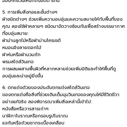
อ่อนๆที่ชวนให้นึกถึงอดีต แทน
5. การเพิ่มสิ่งทอและชั้นต่างๆ
ผ้าชนิดต่างๆ ช่วยเพิ่มความอบอุ่นและความสบายให้กับพื้นที่ของ
คุณ ลองใช้ผ้าหลายๆ ชนิดมาจัดวางซ้อนกันเพื่อสร้างบรรยากาศ
ที่อบอุ่นสบาย:
ผ้าม่านลูกไม้หรือผ้าม่านโครเชต์
หมอนอิงลายดอกไม้
ผ้าห่มหรือผ้านวมถัก
พรมสไตล์วินเทจ
การผสมผสานพื้นผิวที่หลากหลายช่วยเพิ่มมิติและทำให้พื้นที่ดู
อบอุ่นและน่าอยู่ยิ่งขึ้น
6. ตกแต่งด้วยของประดับตกแต่งสไตล์วินเทจ
ของตกแต่งคือสิ่งที่ช่วยเติมเต็มมุมวินเทจของคุณให้มีชีวิตชีวา
อย่างแท้จริง ลองพิจารณาเพิ่มสิ่งเหล่านี้เข้าไป:
หนังสือหรือวารสารเก่าๆ
นาฬิกาโบราณหรือกรอบรูปโบราณ
แจกันหรือถ้วยชากระเบื้องเคลือบ