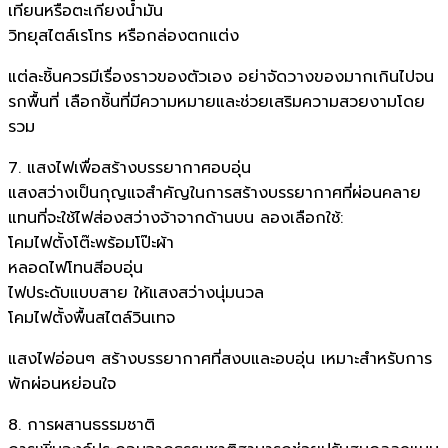
เทียนหรือตะเกียงน้ำมัน
วิทยุสไตล์เรโทร หรือกล่องตกแต่ง
แต่ละชิ้นควรมีเรื่องราวของตัวเอง อย่าจัดวางของมากเกินไปจน
รกพื้นที่ เลือกชิ้นที่มีความหมายและช่วยเสริมความสวยงามโดย
รวม
7. แสงไฟเพื่อสร้างบรรยากาศอบอุ่น
แสงสว่างเป็นกุญแจสำคัญในการสร้างบรรยากาศที่ผ่อนคลาย
แทนที่จะใช้ไฟส่องสว่างจ้าจากด้านบน ลองเลือกใช้:
โคมไฟตั้งโต๊ะพร้อมโป๊ะผ้า
หลอดไฟโทนสีอบอุ่น
ไฟประดับแบบสาย ให้แสงสว่างนุ่มนวล
โคมไฟตั้งพื้นสไตล์วินเทจ
แสงไฟอ่อนๆ สร้างบรรยากาศที่สงบและอบอุ่น เหมาะสำหรับการ
พักผ่อนหย่อนใจ
8. การผสานธรรมชาติ