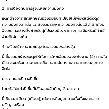
3. การป้องกันการสูญเสียความมั่งคั่ง
แตกต่างจากสัญลักษณ์ฮวงจุ้ยอื่นๆ ปี่เซี่ยไม่เพียงแต่ดึงดูด
ความมั่งคั่งเท่านั้น แต่ยังช่วยรักษาความมั่งคั่งนั้นไว้ได้ อีกด้วย
จึงเหมาะอย่างยิ่งสำหรับผู้ที่ประสบปัญหาทางการเงินหรือมีค่าใช้
จ่ายที่ไม่คาดฝัน
4. เสริมสร้างความสมดุลโดยรวมของฮวงจุ้ย
ปี่เซี่ยช่วยสร้างสมดุลให้กับการไหลเวียนของพลังงาน (ชี่) ภายใน
บ้าน ส่งเสริมความกลมกลืน ความมั่นคง และความสงบสุขทาง
จิตใจ
ประเภทของปีศาจปี่เซี่ย
โดยทั่วไปแล้วปี่เซี่ยที่ใช้ในฮวงจุ้ยมีอยู่ 2 ประเภท:
ปี่เซียะเขาเดียว (เทียนลู่):เน้นการดึงดูดความมั่งคั่งและความ
เจริญรุ่งเรือง