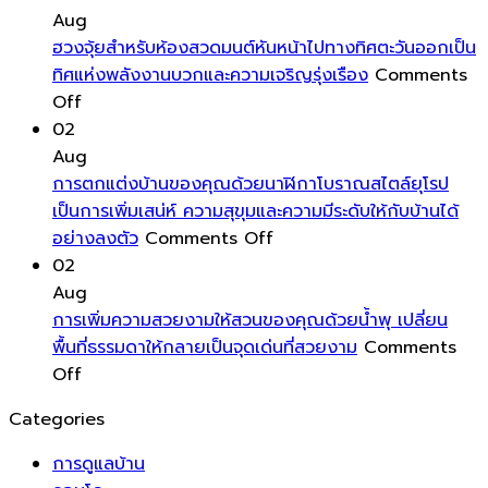
ปกป้อง
กับ
ของ
เสริม
ปร
Aug
พื้น
ระบบ
คุณ
ความ
ฮวงจุ้ยสำหรับห้องสวดมนต์หันหน้าไปทางทิศตะวันออกเป็น
ของ
บริหาร
สร้าง
สดชื่น
ทิศแห่งพลังงานบวกและความเจริญรุ่งเรือง
Comments
คุณ
on
จัดการ
บรรยากาศ
โชค
Off
ด้วย
ฮ
พลังงาน
ที่
ลาภ
02
แผ่น
วง
อัจฉริยะ
พริ้ว
และ
Aug
รอง
จุ้ย
ระบบ
ไหว
ความ
การตกแต่งบ้านของคุณด้วยนาฬิกาโบราณสไตล์ยุโรป
ขา
สำหรับ
ชาร์จ
ดึง
มั่งคั่ง
เป็นการเพิ่มเสน่ห์ ความสุขุมและความมีระดับให้กับบ้านได้
เฟอร์นิเจอร์
ห้อง
แรง
on
ความ
อย่างลงตัว
Comments Off
ช่วย
สวด
ดัน
การ
เป็น
02
ยืด
มนต์
สูง
ตกแต่ง
ธรรมชาติ
Aug
อายุ
หัน
สำหรับ
บ้าน
เข้า
การเพิ่มความสวยงามให้สวนของคุณด้วยน้ำพุ เปลี่ยน
การ
หน้า
บ้าน
ของ
สู่
พื้นที่ธรรมดาให้กลายเป็นจุดเด่นที่สวยงาม
Comments
ใช้
ไป
on
อัจฉริยะ
คุณ
พื้นที่
Off
งาน
ทาง
การ
ยุค
ด้วย
พัก
Categories
ของ
ทิศ
เพิ่ม
ใหม่
นาฬิกา
ผ่อน
พื้น
ตะวัน
ความ
โบราณ
การดูแลบ้าน
บ้าน
ออก
สวยงาม
สไตล์