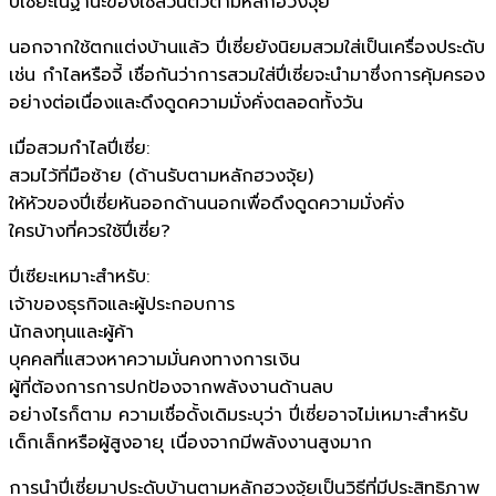
ปี่เซี่ยะในฐานะของใช้ส่วนตัวตามหลักฮวงจุ้ย
นอกจากใช้ตกแต่งบ้านแล้ว ปี่เซี่ยยังนิยมสวมใส่เป็นเครื่องประดับ
เช่น กำไลหรือจี้ เชื่อกันว่าการสวมใส่ปี่เซี่ยจะนำมาซึ่งการคุ้มครอง
อย่างต่อเนื่องและดึงดูดความมั่งคั่งตลอดทั้งวัน
เมื่อสวมกำไลปี่เซี่ย:
สวมไว้ที่มือซ้าย (ด้านรับตามหลักฮวงจุ้ย)
ให้หัวของปี่เซี่ยหันออกด้านนอกเพื่อดึงดูดความมั่งคั่ง
ใครบ้างที่ควรใช้ปี่เซี่ย?
ปี่เซียะเหมาะสำหรับ:
เจ้าของธุรกิจและผู้ประกอบการ
นักลงทุนและผู้ค้า
บุคคลที่แสวงหาความมั่นคงทางการเงิน
ผู้ที่ต้องการการปกป้องจากพลังงานด้านลบ
อย่างไรก็ตาม ความเชื่อดั้งเดิมระบุว่า ปี่เซี่ยอาจไม่เหมาะสำหรับ
เด็กเล็กหรือผู้สูงอายุ เนื่องจากมีพลังงานสูงมาก
การนำปี่เซี่ยมาประดับบ้านตามหลักฮวงจุ้ยเป็นวิธีที่มีประสิทธิภาพ