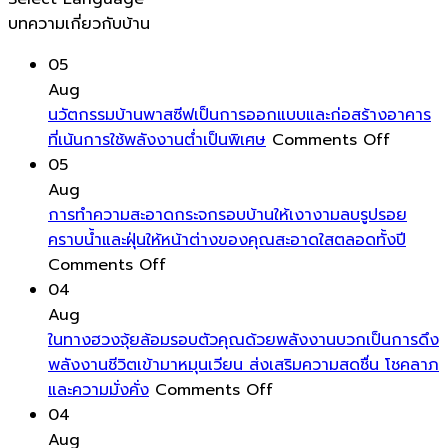
บทความเกี่ยวกับบ้าน
05
Aug
นวัตกรรมบ้านพาสซีฟเป็นการออกแบบและก่อสร้างอาคาร
on
ที่เน้นการใช้พลังงานต่ำเป็นพิเศษ
Comments Off
นวัตกรร
05
บ้าน
Aug
พาส
การทำความสะอาดกระจกรอบบ้านให้เงางามลบรูปรอย
ซีฟ
คราบน้ำและฝุ่นให้หน้าต่างของคุณสะอาดใสตลอดทั้งปี
on
เป็นการ
Comments Off
การ
ออกแบ
04
ทำความ
และ
Aug
สะอาด
ก่อสร้าง
ในทางฮวงจุ้ยล้อมรอบตัวคุณด้วยพลังงานบวกเป็นการดึง
กระจก
อาคาร
พลังงานชีวิตเข้ามาหมุนเวียน ส่งเสริมความสดชื่น โชคลาภ
รอบ
on
ที่
และความมั่งคั่ง
Comments Off
บ้าน
ใน
เน้น
04
ให้
ทาง
การ
Aug