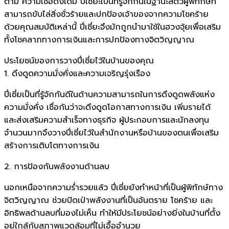
ตาม ความเชื่อดั้งเดิม ปี่เซี่ยะเป็นที่รู้จักกันในฐานะสัตว์ผู้พิทักษ์ที่
สามารถขับไล่สิ่งชั่วร้ายและปกป้องเจ้าของจากความโชคร้าย
ด้วยคุณสมบัติเหล่านี้ ปี่เซี่ยะจึงมักถูกนำมาใช้ในฮวงจุ้ยเพื่อเสริม
ทั้งโชคลาภทางการเงินและการปกป้องทางจิตวิญญาณ
ประโยชน์ของการวางปี่เซี่ยไว้ในบ้านของคุณ
1. ดึงดูดความมั่งคั่งและความเจริญรุ่งเรือง
ปี่เซี่ยเป็นที่รู้จักกันดีในด้านความสามารถในการดึงดูดพลังแห่ง
ความมั่งคั่ง เชื่อกันว่าจะดึงดูดโอกาสทางการเงิน เพิ่มรายได้
และส่งเสริมความสำเร็จทางธุรกิจ ผู้ประกอบการและนักลงทุน
จำนวนมากจึงวางปี่เซี่ยไว้ในสำนักงานหรือบ้านของตนเพื่อเสริม
สร้างการเติบโตทางการเงิน
2. การป้องกันพลังงานด้านลบ
นอกเหนือจากความร่ำรวยแล้ว ปี่เซี่ยยังทำหน้าที่เป็นผู้พิทักษ์ทาง
จิตวิญญาณ ช่วยปัดเป่าพลังงานที่เป็นอันตราย โชคร้าย และ
อิทธิพลด้านลบที่มองไม่เห็น ทำให้มีประโยชน์อย่างยิ่งในบ้านที่ตั้ง
อยู่ใกล้กับสภาพแวดล้อมที่ไม่เอื้ออำนวย