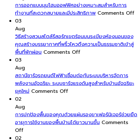
เงา
ฮ
ใช้
การออกแบบมุมโฮมออฟฟิศอย่างเหมาะสมสำหรับการ
งาม
วง
พลังงา
o
ทำงานที่สะดวกสบายและมีประสิทธิภาพ
Comments Off
ลบ
จุ้ย
ต่ำ
กา
03
รูป
ล้อม
เป็น
อ
Aug
รอย
รอบ
พิเศษ
มุ
วิธีสร้างสวนสไตล์รีสอร์ทเขตร้อนบนระเบียงห้องนอนของ
คราบ
ตัว
โฮ
คุณสร้างบรรยากาศที่พริ้วไหวดึงความเป็นธรรมชาติเข้าสู่
น้ำ
on
คุณ
ออ
พื้นที่พักผ่อน
Comments Off
และ
วิธี
ด้วย
อย
03
ฝุ่น
สร้าง
พลังงาน
เห
Aug
ให้
สวน
บวก
ส
สถานีชาร์จรถยนต์ไฟฟ้าเชื่อมต่อกับระบบบริหารจัดการ
หน้าต่าง
สไตล์
เป็นการ
สำ
พลังงานอัจฉริยะ ระบบชาร์จแรงดันสูงสำหรับบ้านอัจฉริยะ
ของ
on
รีสอร์ท
ดึง
กา
ยุคใหม่
Comments Off
คุณ
สถานี
เขต
พลังงาน
ทำ
02
สะอาด
ชาร์จ
ร้อน
ชีวิต
ที่
Aug
ใส
รถยนต์
บน
เข้า
สะ
การปกป้องพื้นของคุณด้วยแผ่นรองขาเฟอร์นิเจอร์ช่วยยืด
ตลอด
ไฟฟ้า
ระเบียง
มา
ส
อายุการใช้งานของพื้นบ้านได้ยาวนานขึ้น
Comments
on
ทั้ง
เชื่อม
ห้อง
หมุนเวียน
แล
Off
การ
ปี
ต่อ
นอน
ส่ง
มี
02