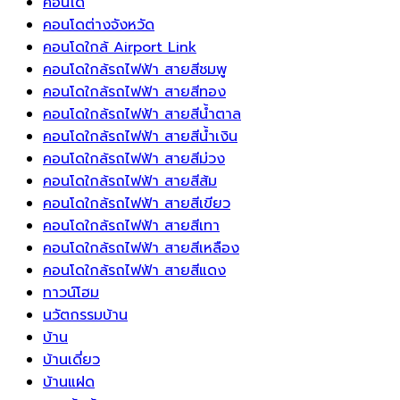
คอนโด
ได้
เป็น
ให้
ยุโรป
คอนโดต่างจังหวัด
ยาวนาน
ทิศ
สวน
เป็นการ
คอนโดใกล้ Airport Link
ขึ้น
แห่ง
ของ
เพิ่ม
คอนโดใกล้รถไฟฟ้า สายสีชมพู
พลังงาน
คุณ
เสน่ห์
คอนโดใกล้รถไฟฟ้า สายสีทอง
บวก
ด้วย
ความ
คอนโดใกล้รถไฟฟ้า สายสีน้ำตาล
และ
น้ำพุ
สุขุม
คอนโดใกล้รถไฟฟ้า สายสีน้ำเงิน
ความ
เปลี่ยน
และ
คอนโดใกล้รถไฟฟ้า สายสีม่วง
เจริญ
พื้นที่
ความ
คอนโดใกล้รถไฟฟ้า สายสีส้ม
รุ่งเรือง
ธรรมดา
มี
คอนโดใกล้รถไฟฟ้า สายสีเขียว
ให้
ระดับ
คอนโดใกล้รถไฟฟ้า สายสีเทา
กลาย
ให้
คอนโดใกล้รถไฟฟ้า สายสีเหลือง
เป็น
กับ
คอนโดใกล้รถไฟฟ้า สายสีแดง
จุด
บ้าน
ทาวน์โฮม
เด่น
ได้
นวัตกรรมบ้าน
ที่
อย่าง
บ้าน
สวยงาม
ลงตัว
บ้านเดี่ยว
บ้านแฝด