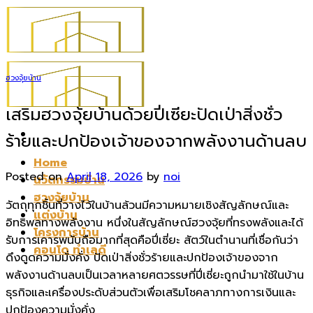
Skip
to
content
ฮวงจุ้ยบ้าน
เสริมฮวงจุ้ยบ้านด้วยปี่เซียะปัดเป่าสิ่งชั่ว
ร้ายและปกป้องเจ้าของจากพลังงานด้านลบ
Home
Posted on
April 18, 2026
by
noi
นวัตกรรมบ้าน
ฮวงจุ้ยบ้าน
วัตถุทุกชิ้นที่วางไว้ในบ้านล้วนมีความหมายเชิงสัญลักษณ์และ
แต่งบ้าน
อิทธิพลทางพลังงาน หนึ่งในสัญลักษณ์ฮวงจุ้ยที่ทรงพลังและได้
โครงการบ้าน
รับการเคารพนับถือมากที่สุดคือปี่เซี่ยะ สัตว์ในตำนานที่เชื่อกันว่า
คอนโด ทำเลดี
ดึงดูดความมั่งคั่ง ปัดเป่าสิ่งชั่วร้ายและปกป้องเจ้าของจาก
พลังงานด้านลบเป็นเวลาหลายศตวรรษที่ปี่เซี่ยะถูกนำมาใช้ในบ้าน
ธุรกิจและเครื่องประดับส่วนตัวเพื่อเสริมโชคลาภทางการเงินและ
ปกป้องความมั่งคั่ง